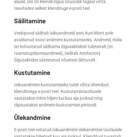
alusel, siis on kliendil õigus nõusolek tagasi võtta
teavitades sellest kliendituge e-posti teel.
Säilitamine
Veebipood säilitab isikuandmeid seni, kuni klient pole
avaldanud soovi andmete kustutamiseks. Andmeid, mida
on kohustatud säilitama õigusaktidest tulenevalt (nt.
raamatupidamisandmed), säilitab Antifactory
õigusaktides sätestatud nõuetest lähtuvalt.
Kustutamine
Isikuandmete kustutamiseks tuleb võtta ühendust
klienditoega e-posti teel. Kustutamistaotlusele
vastatakse mitte hiljem kui kuu aja jooksul ning
täpsustakse andmete kustutamise perioodi.
Ülekandmine
E-posti teel esitatud isikuandmete ülekandmise taotlusele
vastatakse hiljemalt kuu aja jooksul. Klienditugi tuvastab