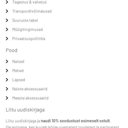
Tagastus & vahetus
Transpordivõimalused
Suuruste tabel
Müügitingimused
Privaatsuspoliitika
Pood
Naised
Mehed
Lapsed
Naiste aksessuaarid
Meeste aksessuaarid
Liitu uudiskirjaga
Liitu uudiskirjaga ja
naudi 10% soodustust esimeselt ostult
.
Ole esimene, kes kuuleb kõige uuematest toodetest ja parimatest