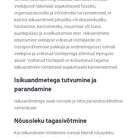
Veebipood rakendab asjakohaseid füüsilisi,
organisatsioonilisi ja infotehnilisi turvameetmeid, et
kaitsta isikuandmeid juhusliku või ebaseadusliku
hävitamise, kaotsimineku, muutmise või loata
juurdepääsu ja avalikustamise eest. Isikuandmete
edastamine veebipoe volitatud töötlejatele (nt
transporditeenuse pakkuja ja andmemajutus) toimub
veebipoe ja volitatud töötlejatega sõlmitud lepingute
alusel. Volitatud töötlejaid on kohustatud tagama
isikuandmete töötlemisel asjakohased kaitsemeetmed.
Isikuandmetega tutvumine ja
parandamine
Isikuandmetega saab tutvuda ja teha parandusi klinditoe
vahendusel.
Nõusoleku tagasivõtmine
Kui isikundmete töötlemine toimub kliendi nõusoleku