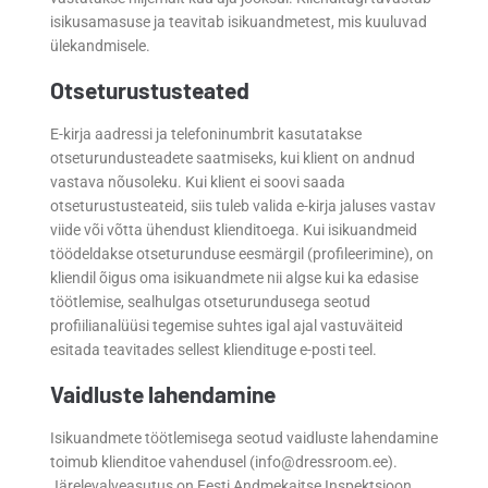
isikusamasuse ja teavitab isikuandmetest, mis kuuluvad
ülekandmisele.
Otseturustusteated
E-kirja aadressi ja telefoninumbrit kasutatakse
otseturundusteadete saatmiseks, kui klient on andnud
vastava nõusoleku. Kui klient ei soovi saada
otseturustusteateid, siis tuleb valida e-kirja jaluses vastav
viide või võtta ühendust klienditoega. Kui isikuandmeid
töödeldakse otseturunduse eesmärgil (profileerimine), on
kliendil õigus oma isikuandmete nii algse kui ka edasise
töötlemise, sealhulgas otseturundusega seotud
profiilianalüüsi tegemise suhtes igal ajal vastuväiteid
esitada teavitades sellest kliendituge e-posti teel.
Vaidluste lahendamine
Isikuandmete töötlemisega seotud vaidluste lahendamine
toimub klienditoe vahendusel (info@dressroom.ee).
Järelevalveasutus on Eesti Andmekaitse Inspektsioon