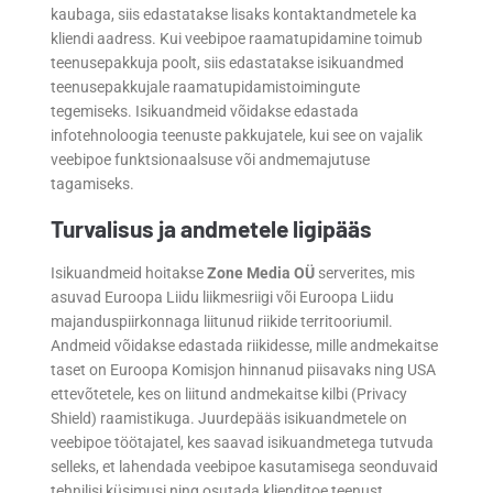
kaubaga, siis edastatakse lisaks kontaktandmetele ka
kliendi aadress. Kui veebipoe raamatupidamine toimub
teenusepakkuja poolt, siis edastatakse isikuandmed
teenusepakkujale raamatupidamistoimingute
tegemiseks. Isikuandmeid võidakse edastada
infotehnoloogia teenuste pakkujatele, kui see on vajalik
veebipoe funktsionaalsuse või andmemajutuse
tagamiseks.
Turvalisus ja andmetele ligipääs
Isikuandmeid hoitakse
Zone Media OÜ
serverites, mis
asuvad Euroopa Liidu liikmesriigi või Euroopa Liidu
majanduspiirkonnaga liitunud riikide territooriumil.
Andmeid võidakse edastada riikidesse, mille andmekaitse
taset on Euroopa Komisjon hinnanud piisavaks ning USA
ettevõtetele, kes on liitund andmekaitse kilbi (Privacy
Shield) raamistikuga. Juurdepääs isikuandmetele on
veebipoe töötajatel, kes saavad isikuandmetega tutvuda
selleks, et lahendada veebipoe kasutamisega seonduvaid
tehnilisi küsimusi ning osutada klienditoe teenust.