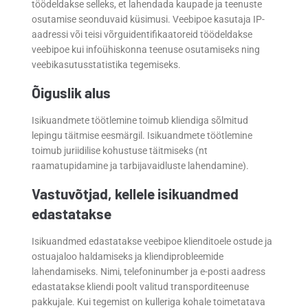
töödeldakse selleks, et lahendada kaupade ja teenuste
osutamise seonduvaid küsimusi. Veebipoe kasutaja IP-
aadressi või teisi võrguidentifikaatoreid töödeldakse
veebipoe kui infoühiskonna teenuse osutamiseks ning
veebikasutusstatistika tegemiseks.
Õiguslik alus
Isikuandmete töötlemine toimub kliendiga sõlmitud
lepingu täitmise eesmärgil. Isikuandmete töötlemine
toimub juriidilise kohustuse täitmiseks (nt
raamatupidamine ja tarbijavaidluste lahendamine).
Vastuvõtjad, kellele isikuandmed
edastatakse
Isikuandmed edastatakse veebipoe klienditoele ostude ja
ostuajaloo haldamiseks ja kliendiprobleemide
lahendamiseks. Nimi, telefoninumber ja e-posti aadress
edastatakse kliendi poolt valitud transporditeenuse
pakkujale. Kui tegemist on kulleriga kohale toimetatava