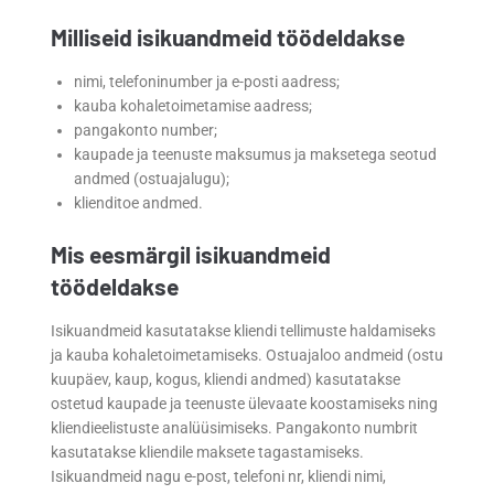
Milliseid isikuandmeid töödeldakse
nimi, telefoninumber ja e-posti aadress;
kauba kohaletoimetamise aadress;
pangakonto number;
kaupade ja teenuste maksumus ja maksetega seotud
andmed (ostuajalugu);
klienditoe andmed.
Mis eesmärgil isikuandmeid
töödeldakse
Isikuandmeid kasutatakse kliendi tellimuste haldamiseks
ja kauba kohaletoimetamiseks. Ostuajaloo andmeid (ostu
kuupäev, kaup, kogus, kliendi andmed) kasutatakse
ostetud kaupade ja teenuste ülevaate koostamiseks ning
kliendieelistuste analüüsimiseks. Pangakonto numbrit
kasutatakse kliendile maksete tagastamiseks.
Isikuandmeid nagu e-post, telefoni nr, kliendi nimi,