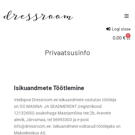
Logi sisse
Naised
0
0.00
€
Mehed
Privaatsusinfo
Lapsed
Isikuandmete Töötlemine
Veebipoe Dressroom.ee isikuandmete vastutav töötleja
on OÜ MASINA- JA SEADMERENT (registrikood
12132600) asukohaga Maarjamõisa tee 2b, Aravete
alevik, Järvamaa, tel 56993303 ja e-post
info@dressroom.ee. Isikuandmete volitatud töötlejaks on
Maksekeskus AS.