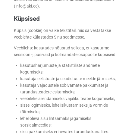
(info@aki.ee).
Küpsised
Küpsis (cookie) on väike tekstifail, mis salvestatakse
veeblehte külastades Sinu seadmesse.
Veebilehte kasutades nõustud sellega, et kasutame
sessiooni-, püsivaid ja kolmandate osapoolte küpsiseid:
kasutusharjumuste ja statistiliste andmete
kogumiseks;
kasutaja eelistuste ja seadistuste meelde jätmiseks;
kasutaja vajadustele sobivamate pakkumiste ja
turundusteadete esitamiseks;
veebilehe arendamiseks vajaliku teabe kogumiseks;
sisse logimiseks, lehe isikustamiseks ja vormide
täitmiseks;
lehel oleva sisu lihtsamaks jagamiseks
sotsiaalmeedias;
sisu pakkumiseks erinevates turunduskanalites.