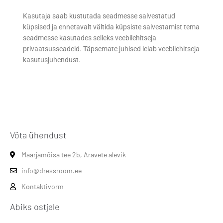
Kasutaja saab kustutada seadmesse salvestatud
küpsised ja ennetavalt vältida küpsiste salvestamist tema
seadmesse kasutades selleks veebilehitseja
privaatsusseadeid. Täpsemate juhised leiab veebilehitseja
kasutusjuhendust.
Võta ühendust
Maarjamõisa tee 2b, Aravete alevik
info@dressroom.ee
Kontaktivorm
Abiks ostjale