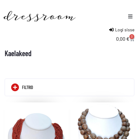
Logi sisse
Naised
0
0.00
€
Mehed
Kaelakeed
Lapsed
FILTRID