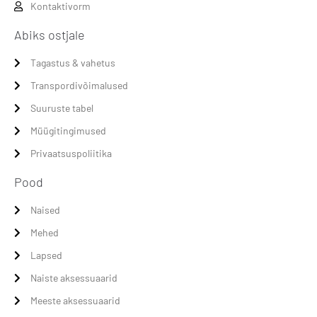
Kontaktivorm
Abiks ostjale
Tagastus & vahetus
Transpordivõimalused
Suuruste tabel
Müügitingimused
Privaatsuspoliitika
Pood
Naised
Mehed
Lapsed
Naiste aksessuaarid
Meeste aksessuaarid