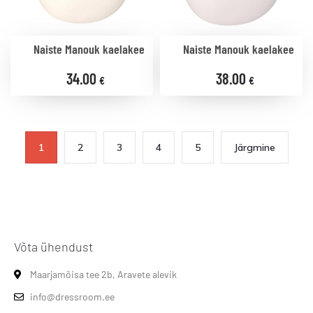
Naiste Manouk kaelakee
Naiste Manouk kaelakee
34.00
38.00
€
€
1
2
3
4
5
Järgmine
Võta ühendust
Maarjamõisa tee 2b, Aravete alevik
info@dressroom.ee