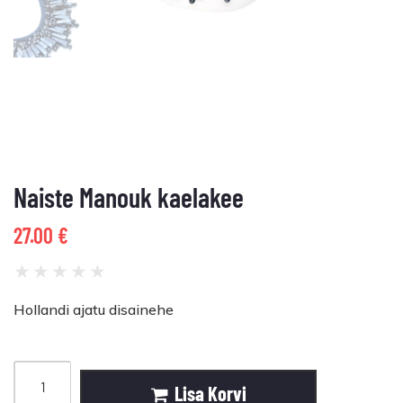
Naiste Manouk kaelakee
27.00
€
★
★
★
★
★
Hollandi ajatu disainehe
Lisa Korvi