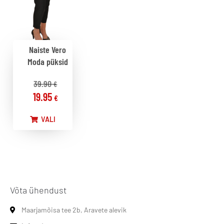
Naiste Vero
Moda püksid
39.90
€
19.95
€
VALI
Võta ühendust
Maarjamõisa tee 2b, Aravete alevik