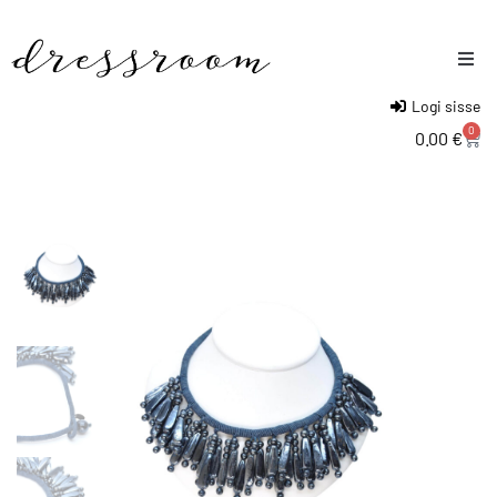
Logi sisse
Naised
0
0.00
€
Mehed
Lapsed