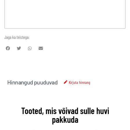
Jaga ka teistega:
Hinnangud puuduvad
Kirjuta hinnang
Tooted, mis võivad sulle huvi
pakkuda