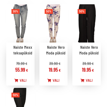
30%
50%
50%
Naiste Mexx
Naiste Vero
Naiste Vero
teksapüksid
Moda püksid
Moda püksid
79.99
39.90
39.90
€
€
€
55.99
19.95
19.95
€
€
€
VALI
VALI
VALI
50%