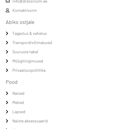
info@dressroom.ee
Kontaktivorm
Abiks ostjale
Tagastus & vahetus
Transpordivõimalused
Suuruste tabel
Müügitingimused
Privaatsuspoliitika
Pood
Naised
Mehed
Lapsed
Naiste aksessuaarid