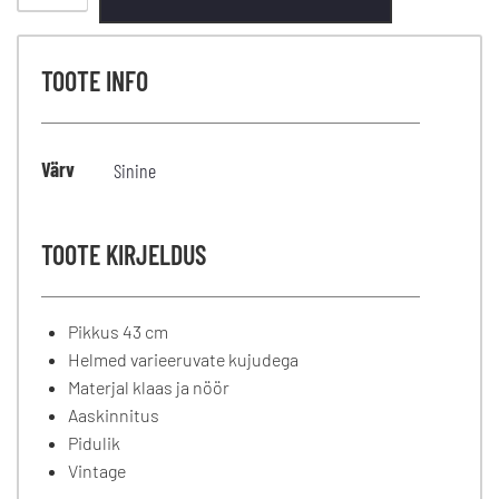
TOOTE INFO
Värv
Sinine
TOOTE KIRJELDUS
Pikkus 43 cm
Helmed varieeruvate kujudega
Materjal klaas ja nöör
Aaskinnitus
Pidulik
Vintage