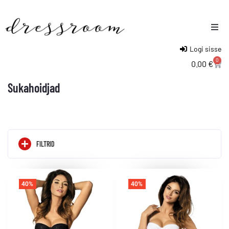
Logi sisse
Naised
0
0.00
€
Mehed
Sukahoidjad
Lapsed
FILTRID
40%
40%