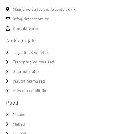
Maarjamõisa tee 2b, Aravete alevik
info@dressroom.ee
Kontaktivorm
Abiks ostjale
Tagastus & vahetus
Transpordivõimalused
Suuruste tabel
Müügitingimused
Privaatsuspoliitika
Pood
Naised
Mehed
Lapsed