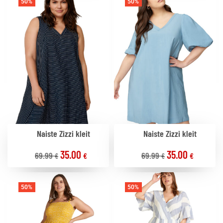
50%
50%
Naiste Zizzi kleit
Naiste Zizzi kleit
35.00
35.00
69.99
69.99
€
€
€
€
50%
50%