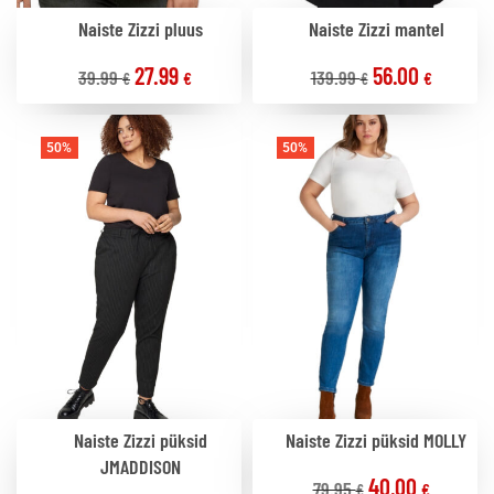
Naiste Zizzi pluus
Naiste Zizzi mantel
27.99
56.00
39.99
139.99
€
€
€
€
50%
50%
Naiste Zizzi püksid
Naiste Zizzi püksid MOLLY
JMADDISON
40.00
79.95
€
€