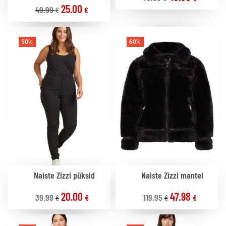
25.00
49.99
€
€
50%
60%
Naiste Zizzi püksid
Naiste Zizzi mantel
20.00
47.98
39.99
119.95
€
€
€
€