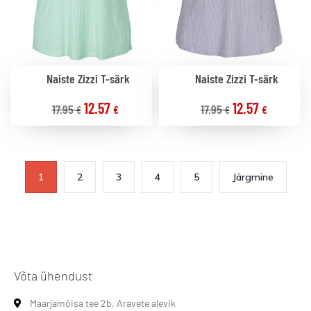
Naiste Zizzi T-särk
Naiste Zizzi T-särk
12.57
12.57
17.95
17.95
€
€
€
€
1
2
3
4
5
Järgmine
Võta ühendust
Maarjamõisa tee 2b, Aravete alevik