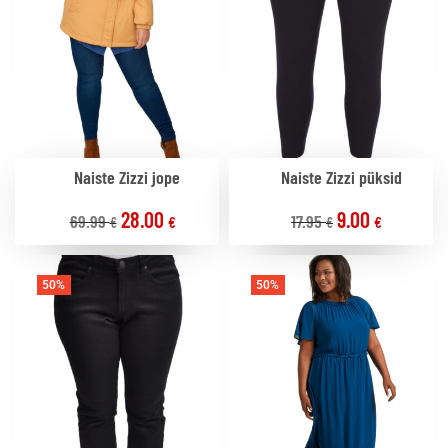
Naiste Zizzi jope
Naiste Zizzi püksid
28.00
9.00
69.99
17.95
€
€
€
€
50%
50%