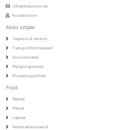
info@dressroom.ee
Kontaktivorm
Abiks ostjale
Tagastus & vahetus
Transpordivõimalused
Suuruste tabel
Müügitingimused
Privaatsuspoliitika
Pood
Naised
Mehed
Lapsed
Naiste aksessuaarid