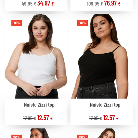
34.97
76.97
49.95
109.95
€
€
€
€
30%
30%
Naiste Zizzi top
Naiste Zizzi top
12.57
12.57
17.95
17.95
€
€
€
€
30%
30%