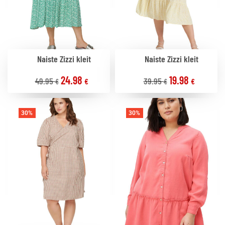
Naiste Zizzi kleit
Naiste Zizzi kleit
24.98
19.98
49.95
39.95
€
€
€
€
30%
30%