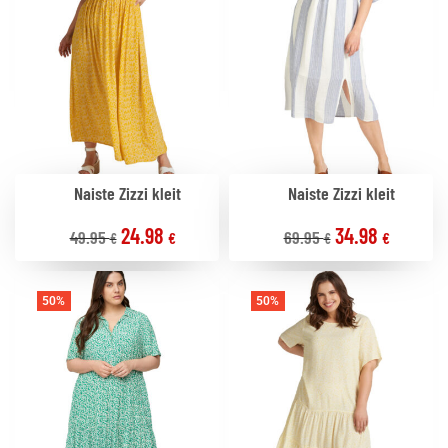
Naiste Zizzi kleit
Naiste Zizzi kleit
24.98
34.98
49.95
69.95
€
€
€
€
50%
50%