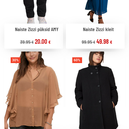
Naiste Zizzi püksid AMY
Naiste Zizzi kleit
20.00
49.98
39.95
99.95
€
€
€
€
30%
60%