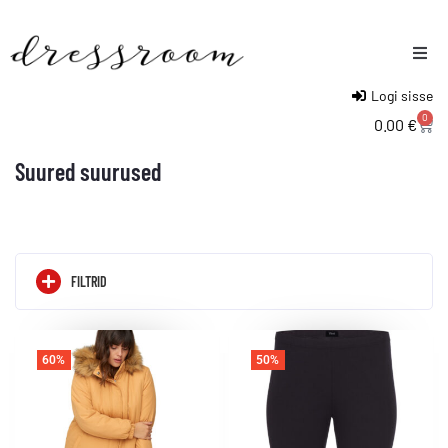
Logi sisse
Naised
0
0.00
€
Mehed
Suured suurused
Lapsed
FILTRID
60%
50%