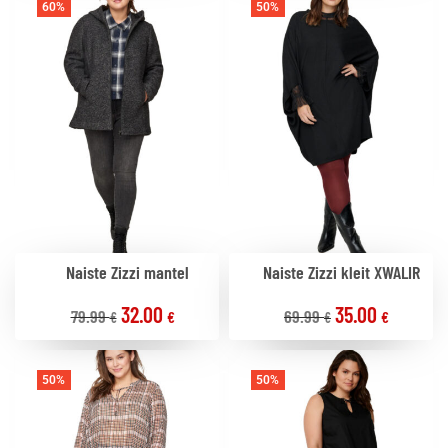
60%
50%
Naiste Zizzi mantel
Naiste Zizzi kleit XWALIR
32.00
35.00
79.99
69.99
€
€
€
€
50%
50%