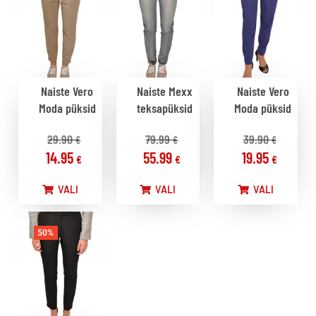
Naiste Vero
Naiste Mexx
Naiste Vero
Moda püksid
teksapüksid
Moda püksid
29.90
79.99
39.90
€
€
€
14.95
55.99
19.95
€
€
€
VALI
VALI
VALI
50%