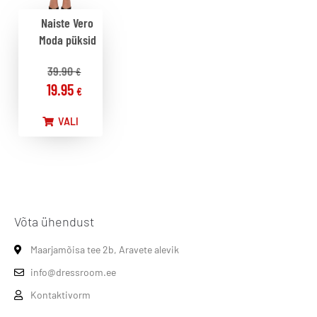
Naiste Vero
Moda püksid
39.90
€
19.95
€
VALI
Võta ühendust
Maarjamõisa tee 2b, Aravete alevik
info@dressroom.ee
Kontaktivorm