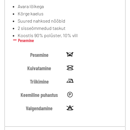
Avara lõikega
Kõrge kaelus
Suured nahksed nööbid
2 sisseõmmedud taskut
Koostis 90% polüster, 10% vill
Pesemine
Pesemine
Kuivatamine
Triikimine
Keemiline puhastus
Valgendamine