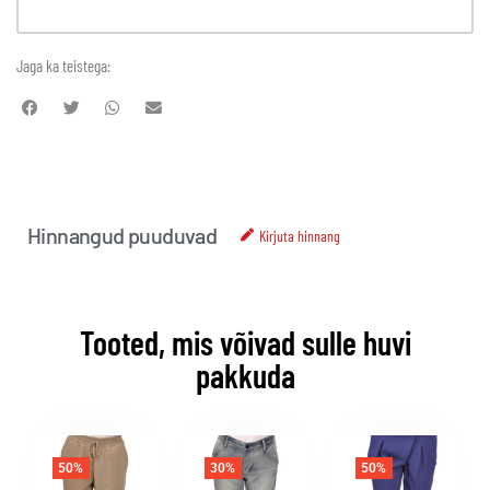
Jaga ka teistega:
Hinnangud puuduvad
Kirjuta hinnang
Tooted, mis võivad sulle huvi
pakkuda
50%
30%
50%