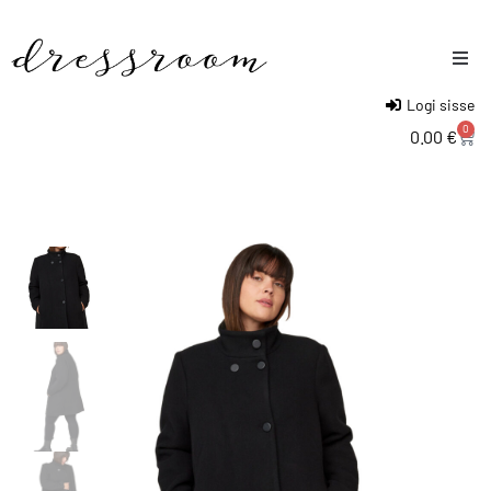
Logi sisse
Naised
0
0.00
€
Mehed
Lapsed