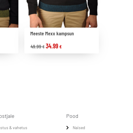
Meeste Mexx kampsun
34.99
49.99
€
€
ostjale
Pood
stus & vahetus
Naised