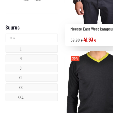
Suurus
Meeste East West kampsu
41.93
59.90
€
€
L
M
30%
S
XL
XS
XXL