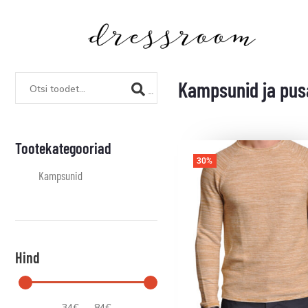
Kampsunid ja pus
Tootekategooriad
30%
Kampsunid
Hind
34
€
—
84
€