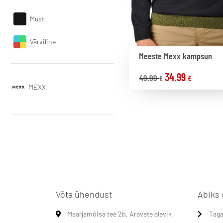
Must
Värviline
Meeste Mexx kampsun
34.99
49.99
€
€
MEXX
Võta ühendust
Abiks 
Maarjamõisa tee 2b, Aravete alevik
Taga