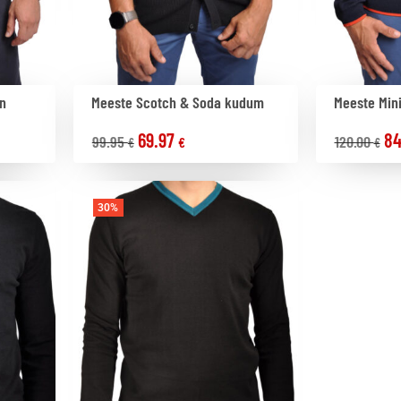
n
Meeste Scotch & Soda kudum
Meeste Mi
69.97
84
99.95
120.00
€
€
€
30%