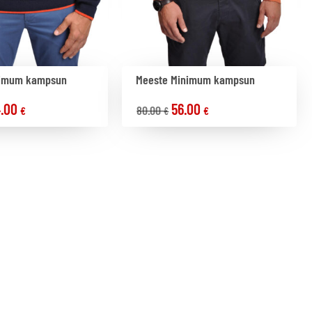
nimum kampsun
Meeste Minimum kampsun
.00
56.00
80.00
€
€
€