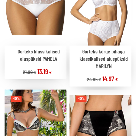
Gorteks klassikalised
Gorteks kõrge pihaga
aluspüksid PAMELA
klassikalised aluspüksid
MARILYN
13.19
21.99
€
€
14.97
24.95
€
€
40%
40%