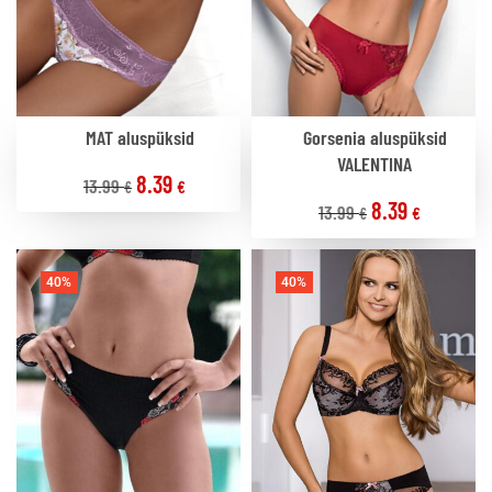
MAT aluspüksid
Gorsenia aluspüksid
VALENTINA
8.39
13.99
€
€
8.39
13.99
€
€
40%
40%