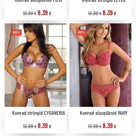
8.39
8.39
13.99
13.99
€
€
€
€
40%
40%
Konrad stringid CYGANERIA
Konrad aluspüksid INAM
8.39
8.39
13.99
13.99
€
€
€
€