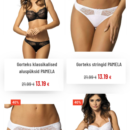
Gorteks klassikalised
Gorteks stringid PAMELA
aluspüksid PAMELA
13.19
21.99
€
€
13.19
21.99
€
€
40%
40%