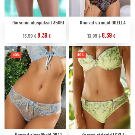
Gorsenia aluspüksid 35061
Konrad stringid ODELLA
8.39
8.39
13.99
13.99
€
€
€
€
40%
40%
Konrad aluspüksid PILVI
Konrad stringid LEYLA