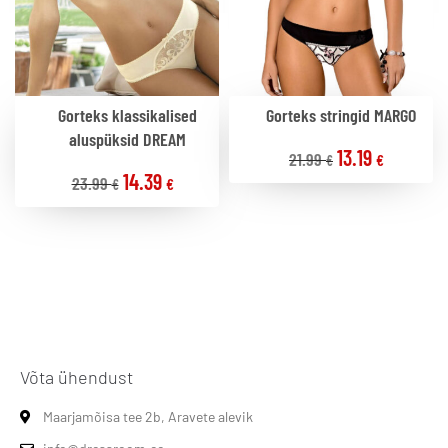
Gorteks klassikalised
Gorteks stringid MARGO
aluspüksid DREAM
13.19
21.99
€
€
14.39
23.99
€
€
Võta ühendust
Maarjamõisa tee 2b, Aravete alevik