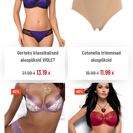
Gorteks klassikalised
Cotonella trimmivad
aluspüksid VIOLET
aluspüksid
13.19
11.99
21.99
19.99
€
€
€
€
40%
40%