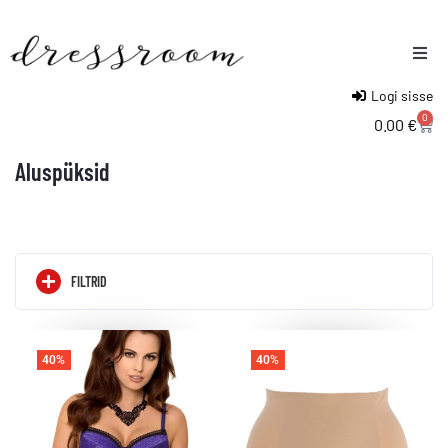
Logi sisse
Naised
0
0.00
€
Mehed
Aluspüksid
Lapsed
FILTRID
40%
40%