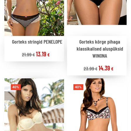
Gorteks stringid PENELOPE
Gorteks kõrge pihaga
klassikalised aluspüksid
13.19
21.99
€
€
WINONA
14.39
23.99
€
€
40%
40%