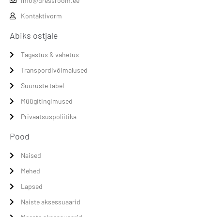
info@dressroom.ee
Kontaktivorm
Abiks ostjale
Tagastus & vahetus
Transpordivõimalused
Suuruste tabel
Müügitingimused
Privaatsuspoliitika
Pood
Naised
Mehed
Lapsed
Naiste aksessuaarid