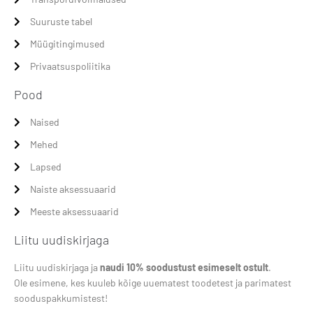
Suuruste tabel
Müügitingimused
Privaatsuspoliitika
Pood
Naised
Mehed
Lapsed
Naiste aksessuaarid
Meeste aksessuaarid
Liitu uudiskirjaga
Liitu uudiskirjaga ja
naudi 10% soodustust esimeselt ostult
.
Ole esimene, kes kuuleb kõige uuematest toodetest ja parimatest
sooduspakkumistest!