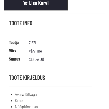
Lisa Korvi
TOOTE INFO
Tootja
ZIZZI
Värv
Värviline
Suurus
XL (54/56)
TOOTE KIRJELDUS
Avara lõikega
Krae
Nööpkinnitus