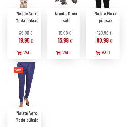
Naiste Vero
Naiste Mexx
Naiste Mexx
Moda püksid
sall
pintsak
39.90
19.99
129.99
€
€
€
19.95
13.99
90.99
€
€
€
VALI
VALI
VALI
50%
Naiste Vero
Moda püksid