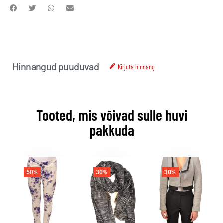
Hinnangud puuduvad
Kirjuta hinnang
Tooted, mis võivad sulle huvi
pakkuda
50%
30%
30%