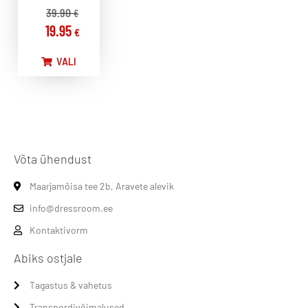
39.90
€
19.95
€
VALI
Võta ühendust
Maarjamõisa tee 2b, Aravete alevik
info@dressroom.ee
Kontaktivorm
Abiks ostjale
Tagastus & vahetus
Transpordivõimalused