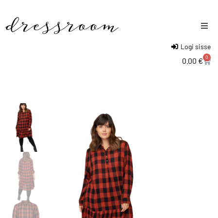
Logi sisse
Naised
0
0.00
€
Mehed
Lapsed