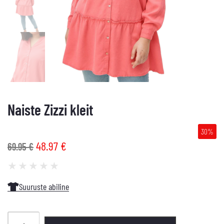
Naiste Zizzi kleit
30%
48.97
€
69.95
€
★
★
★
★
★
Suuruste abiline