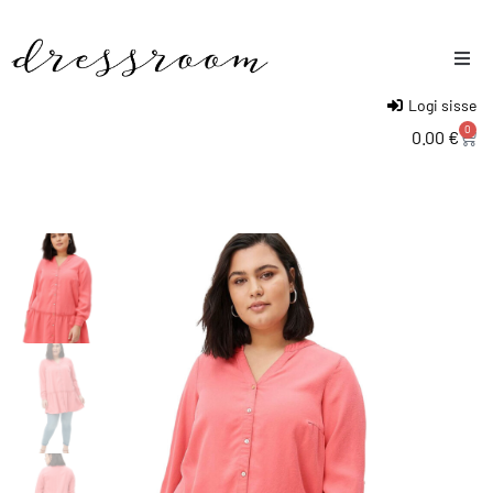
Logi sisse
Naised
0
0.00
€
Mehed
Lapsed