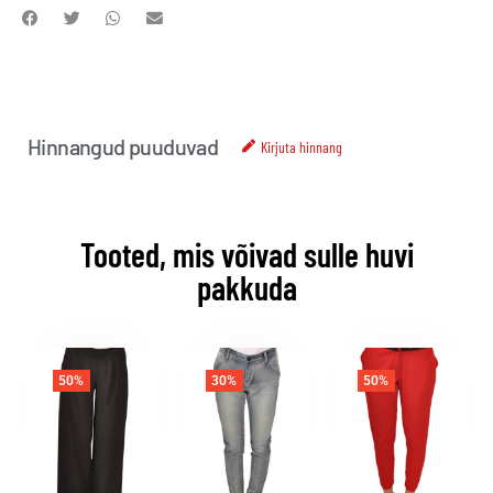
Hinnangud puuduvad
Kirjuta hinnang
Tooted, mis võivad sulle huvi
pakkuda
50%
30%
50%