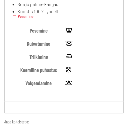
Soe ja pehme kangas
Koostis 100% lyocell
Pesemine
Pesemine
Kuivatamine
Triikimine
Keemiline puhastus
Valgendamine
Jaga ka teistega: