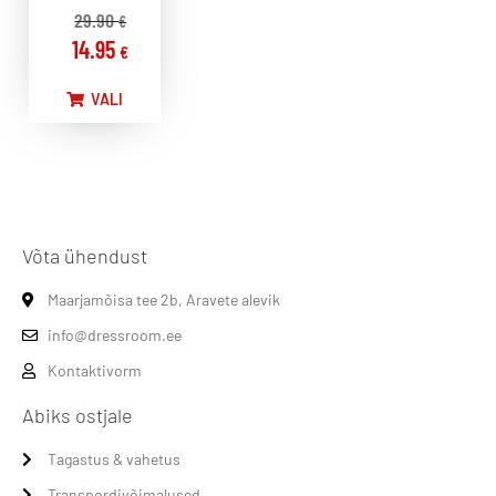
29.90
€
14.95
€
VALI
Võta ühendust
Maarjamõisa tee 2b, Aravete alevik
info@dressroom.ee
Kontaktivorm
Abiks ostjale
Tagastus & vahetus
Transpordivõimalused