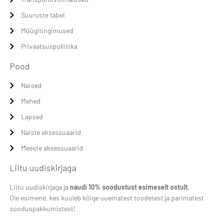
Suuruste tabel
Müügitingimused
Privaatsuspoliitika
Pood
Naised
Mehed
Lapsed
Naiste aksessuaarid
Meeste aksessuaarid
Liitu uudiskirjaga
Liitu uudiskirjaga ja
naudi 10% soodustust esimeselt ostult
.
Ole esimene, kes kuuleb kõige uuematest toodetest ja parimatest
sooduspakkumistest!