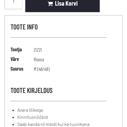
Lisa Korvi
TOOTE INFO
Tootja
ZIZZI
Värv
Roosa
Suurus
M (46/48)
TOOTE KIRJELDUS
Avara lõikega
Kinnitusnööbid
Saab kanda nii kleidi kui ka tuunikana