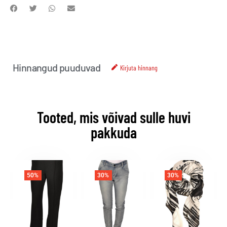
Hinnangud puuduvad
Kirjuta hinnang
Tooted, mis võivad sulle huvi
pakkuda
50%
30%
30%