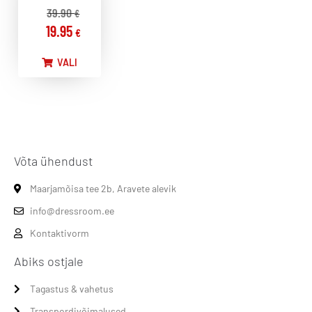
39.90
€
19.95
€
VALI
Võta ühendust
Maarjamõisa tee 2b, Aravete alevik
info@dressroom.ee
Kontaktivorm
Abiks ostjale
Tagastus & vahetus
Transpordivõimalused