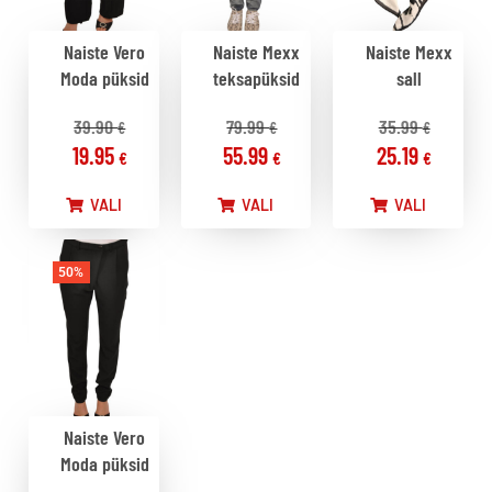
Naiste Vero
Naiste Mexx
Naiste Mexx
Moda püksid
teksapüksid
sall
39.90
79.99
35.99
€
€
€
19.95
55.99
25.19
€
€
€
VALI
VALI
VALI
50%
Naiste Vero
Moda püksid