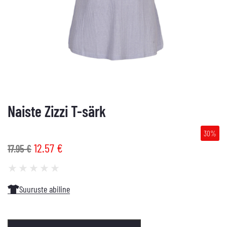
Naiste Zizzi T-särk
30%
12.57
€
17.95
€
★
★
★
★
★
Suuruste abiline