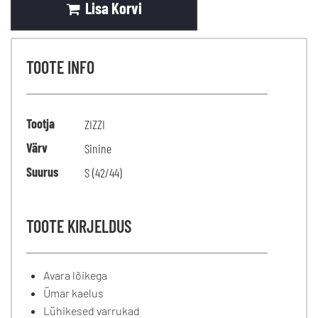
Lisa Korvi
TOOTE INFO
Tootja
ZIZZI
Värv
Sinine
Suurus
S (42/44)
TOOTE KIRJELDUS
Avara lõikega
Ümar kaelus
Lühikesed varrukad