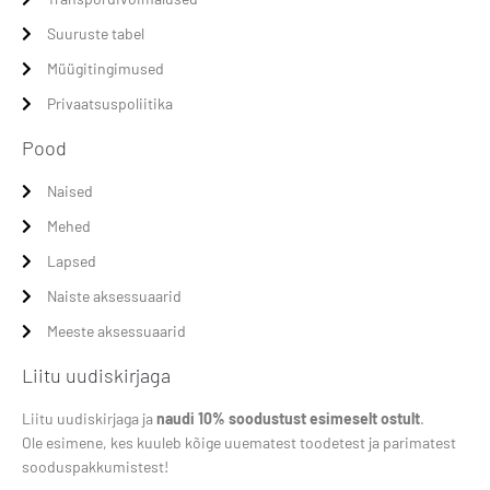
Suuruste tabel
Müügitingimused
Privaatsuspoliitika
Pood
Naised
Mehed
Lapsed
Naiste aksessuaarid
Meeste aksessuaarid
Liitu uudiskirjaga
Liitu uudiskirjaga ja
naudi 10% soodustust esimeselt ostult
.
Ole esimene, kes kuuleb kõige uuematest toodetest ja parimatest
sooduspakkumistest!