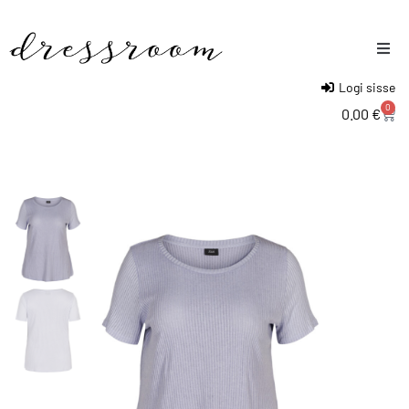
Logi sisse
Naised
0
0.00
€
Mehed
Lapsed