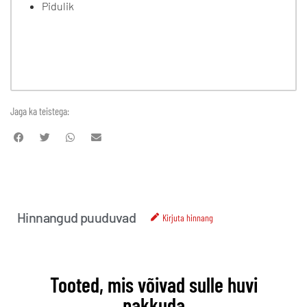
Pidulik
Jaga ka teistega:
Hinnangud puuduvad
Kirjuta hinnang
Tooted, mis võivad sulle huvi
pakkuda