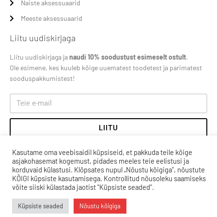
Naiste aksessuaarid
Meeste aksessuaarid
Liitu uudiskirjaga
Liitu uudiskirjaga ja
naudi 10% soodustust esimeselt ostult
.
Ole esimene, kes kuuleb kõige uuematest toodetest ja parimatest
sooduspakkumistest!
LIITU
Kasutame oma veebisaidil küpsiseid, et pakkuda teile kõige
asjakohasemat kogemust, pidades meeles teie eelistusi ja
korduvaid külastusi. Klõpsates nupul „Nõustu kõigiga”, nõustute
KÕIGI küpsiste kasutamisega. Kontrollitud nõusoleku saamiseks
võite siiski külastada jaotist "Küpsiste seaded".
Küpsiste seaded
Nõustu kõigiga