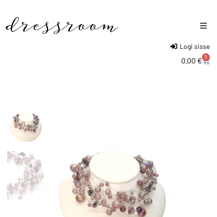
Logi sisse
Naised
0
0.00
€
Mehed
Lapsed