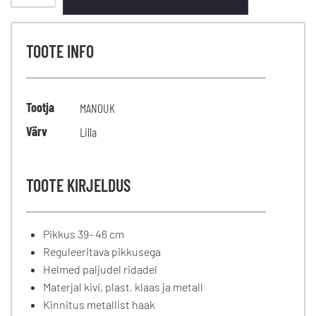
TOOTE INFO
Tootja
MANOUK
Värv
Lilla
TOOTE KIRJELDUS
Pikkus 39- 46 cm
Reguleeritava pikkusega
Helmed paljudel ridadel
Materjal kivi, plast, klaas ja metall
Kinnitus metallist haak