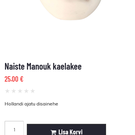
Naiste Manouk kaelakee
25.00
€
★
★
★
★
★
Hollandi ajatu disainehe
Lisa Korvi