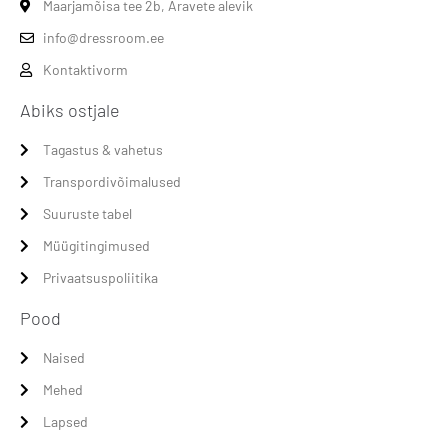
Maarjamõisa tee 2b, Aravete alevik
info@dressroom.ee
Kontaktivorm
Abiks ostjale
Tagastus & vahetus
Transpordivõimalused
Suuruste tabel
Müügitingimused
Privaatsuspoliitika
Pood
Naised
Mehed
Lapsed