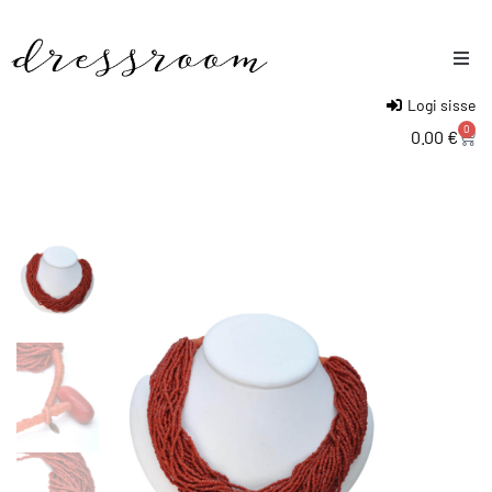
Logi sisse
Naised
0
0.00
€
Mehed
Lapsed