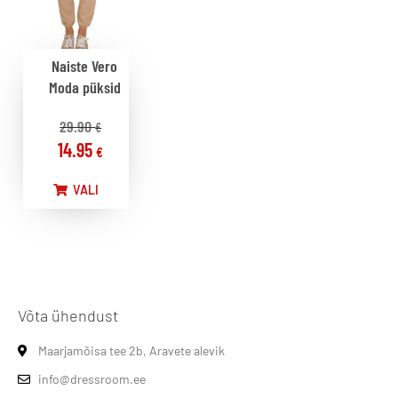
Naiste Vero
Moda püksid
29.90
€
14.95
€
VALI
Võta ühendust
Maarjamõisa tee 2b, Aravete alevik
info@dressroom.ee