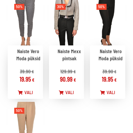
50%
30%
50%
Naiste Vero
Naiste Mexx
Naiste Vero
Moda püksid
pintsak
Moda püksid
39.90
129.99
39.90
€
€
€
19.95
90.99
19.95
€
€
€
VALI
VALI
VALI
50%