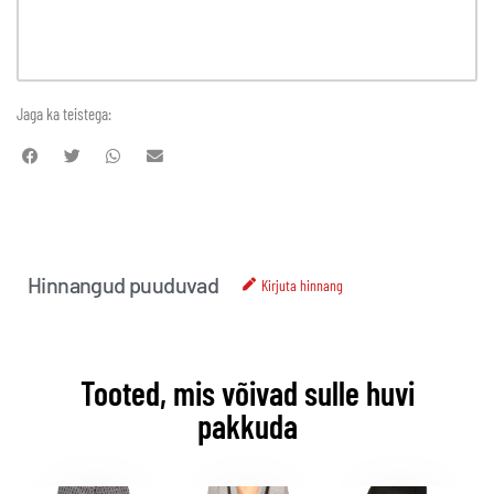
Jaga ka teistega:
Hinnangud puuduvad
Kirjuta hinnang
Tooted, mis võivad sulle huvi
pakkuda