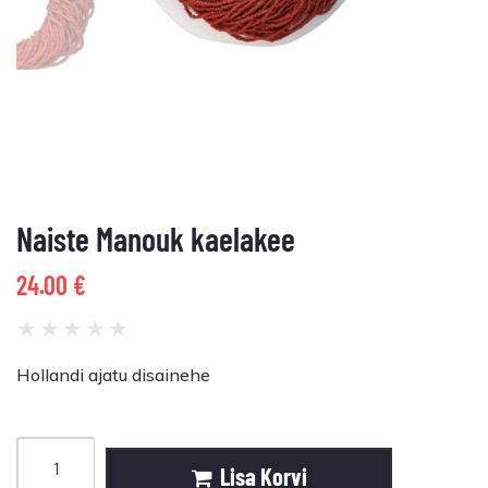
Naiste Manouk kaelakee
24.00
€
★
★
★
★
★
Hollandi ajatu disainehe
Lisa Korvi