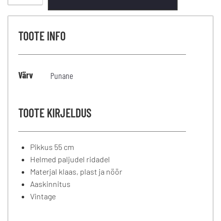
TOOTE INFO
Värv
Punane
TOOTE KIRJELDUS
Pikkus 55 cm
Helmed paljudel ridadel
Materjal klaas, plast ja nöör
Aaskinnitus
Vintage