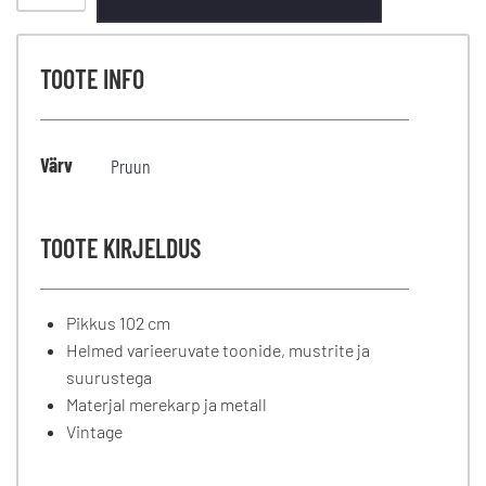
TOOTE INFO
Värv
Pruun
TOOTE KIRJELDUS
Pikkus 102 cm
Helmed varieeruvate toonide, mustrite ja
suurustega
Materjal merekarp ja metall
Vintage