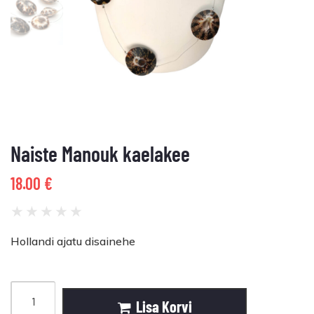
Naiste Manouk kaelakee
18.00
€
★
★
★
★
★
Hollandi ajatu disainehe
Lisa Korvi