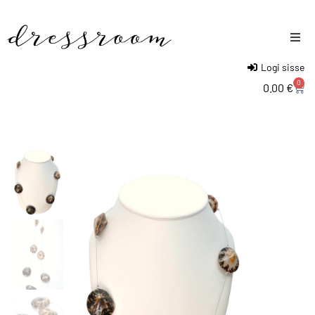
Logi sisse
Naised
0
0.00
€
Mehed
Lapsed