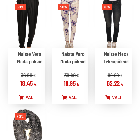
50%
50%
30%
Naiste Vero
Naiste Vero
Naiste Mexx
Moda püksid
Moda püksid
teksapüksid
36.90
39.90
88.89
€
€
€
18.45
19.95
62.22
€
€
€
VALI
VALI
VALI
30%