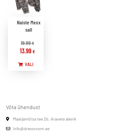
Naiste Mexx
sall
19.99
€
13.99
€
VALI
Võta ühendust
Maarjamõisa tee 2b, Aravete alevik
info@dressroom.ee