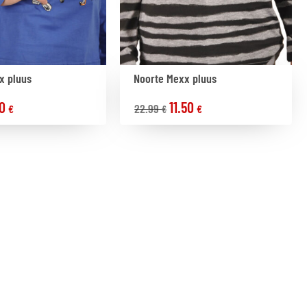
x pluus
Noorte Mexx pluus
00
11.50
22.99
€
€
€