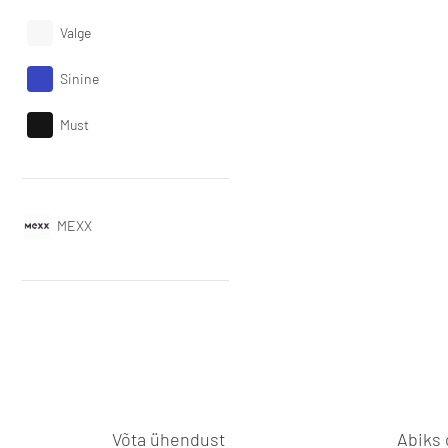
Valge
Sinine
Must
MEXX
Võta ühendust
Abiks 