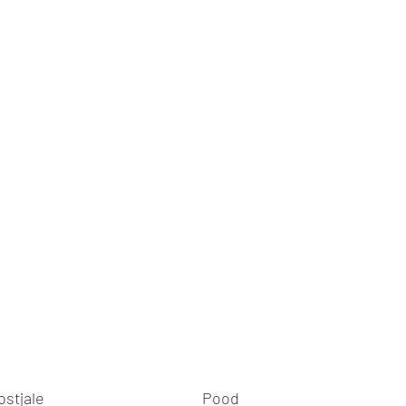
ostjale
Pood