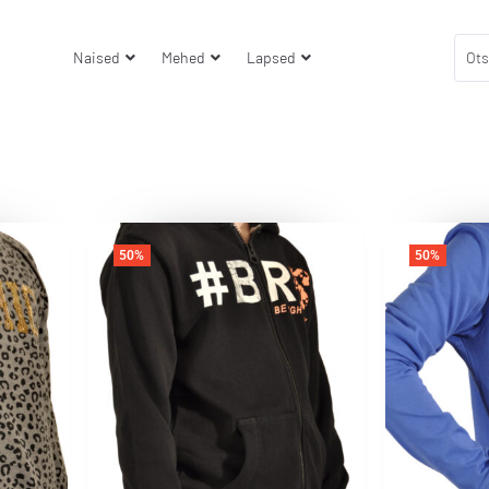
Naised
Mehed
Lapsed
50%
50%