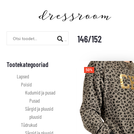
146/152
Tootekategooriad
50%
Lapsed
Poisid
Kudumid ja pusad
Pusad
Särgid ja pluusid
pluusid
Tüdrukud
Särgid ja pluusid