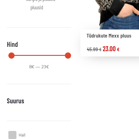
pluusid
Tüdrukute Mexx pluus
Hind
23.00
45.99
€
€
8
€
—
23
€
Suurus
Hall