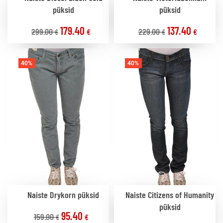
püksid
püksid
179.40
137.40
299.00
229.00
€
€
€
€
40%
40%
Naiste Drykorn püksid
Naiste Citizens of Humanity
püksid
95.40
159.00
€
€