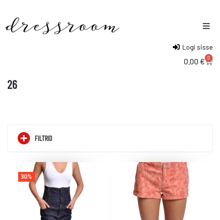
Logi sisse
Naised
0
0.00
€
Mehed
26
Lapsed
FILTRID
30%