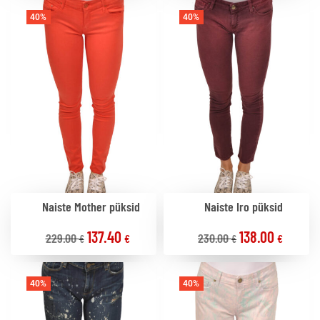
40%
40%
Naiste Mother püksid
Naiste Iro püksid
137.40
138.00
229.00
230.00
€
€
€
€
40%
40%