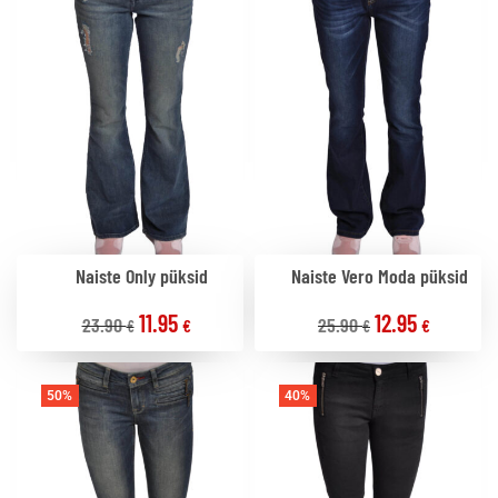
Naiste Only püksid
Naiste Vero Moda püksid
11.95
12.95
23.90
25.90
€
€
€
€
50%
40%