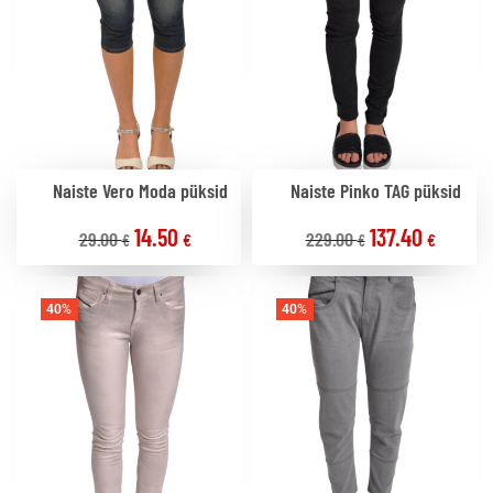
Naiste Vero Moda püksid
Naiste Pinko TAG püksid
14.50
137.40
29.00
229.00
€
€
€
€
40%
40%