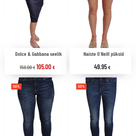
Dolce & Gabbana seelik
Naiste O´Neill püksid
105.00
49.95
150.00
€
€
€
50%
50%