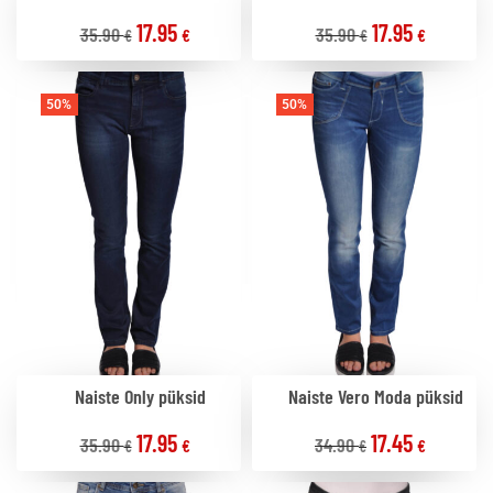
17.95
17.95
35.90
35.90
€
€
€
€
50%
50%
Naiste Only püksid
Naiste Vero Moda püksid
17.95
17.45
35.90
34.90
€
€
€
€