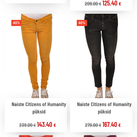
125.40
209.00
€
€
40%
40%
Naiste Citizens of Humanity
Naiste Citizens of Humanity
püksid
püksid
143.40
167.40
239.00
279.00
€
€
€
€