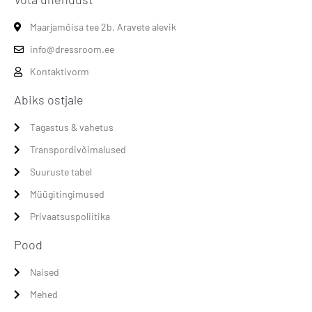
Maarjamõisa tee 2b, Aravete alevik
info@dressroom.ee
Kontaktivorm
Abiks ostjale
Tagastus & vahetus
Transpordivõimalused
Suuruste tabel
Müügitingimused
Privaatsuspoliitika
Pood
Naised
Mehed