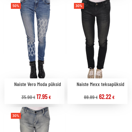
50%
30%
Naiste Vero Moda püksid
Naiste Mexx teksapüksid
17.95
62.22
35.90
88.89
€
€
€
€
30%