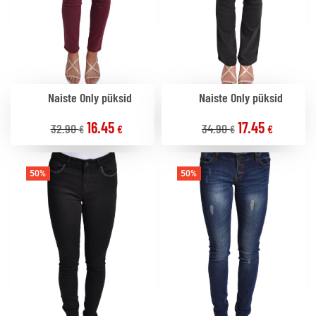
Naiste Only püksid
Naiste Only püksid
16.45
17.45
32.90
34.90
€
€
€
€
50%
50%