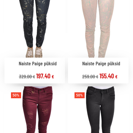
Naiste Paige püksid
Naiste Paige püksid
197.40
155.40
329.00
259.00
€
€
€
€
50%
50%