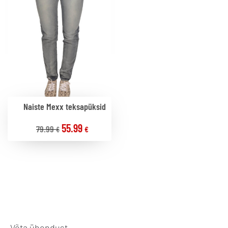
Naiste Mexx teksapüksid
55.99
79.99
€
€
Võta ühendust