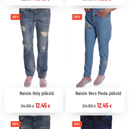
50%
50%
Naiste Only püksid
Naiste Vero Moda püksid
12.45
12.45
24.90
24.90
€
€
€
€
50%
50%