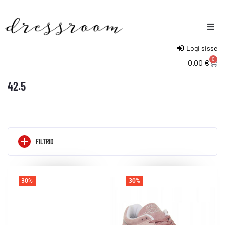
Logi sisse
Naised
0
0.00
€
Mehed
42.5
Lapsed
FILTRID
30%
30%