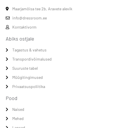
Maarjamõisa tee 2b, Aravete alevik
info@dressroom.ee
Kontaktivorm
Abiks ostjale
Tagastus & vahetus
Transpordivõimalused
Suuruste tabel
Müügitingimused
Privaatsuspoliitika
Pood
Naised
Mehed
Lapsed