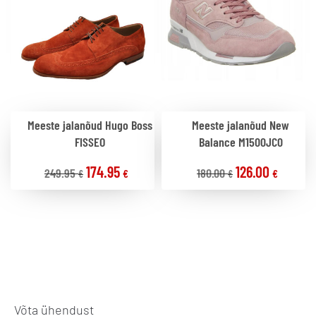
Meeste jalanõud Hugo Boss
Meeste jalanõud New
FISSEO
Balance M1500JC0
174.95
126.00
249.95
180.00
€
€
€
€
Võta ühendust