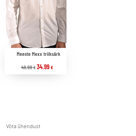
Meeste Mexx triiksärk
34.99
49.99
€
€
Võta ühendust