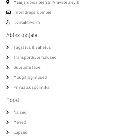
Maarjamõisa tee 2b, Aravete alevik
info@dressroom.ee
Kontaktivorm
Abiks ostjale
Tagastus & vahetus
Transpordivõimalused
Suuruste tabel
Müügitingimused
Privaatsuspoliitika
Pood
Naised
Mehed
Lapsed