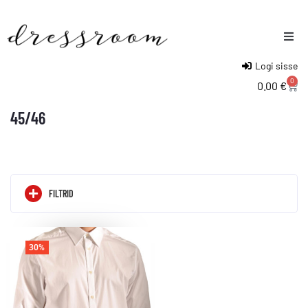
Logi sisse
Naised
0
0.00
€
Mehed
45/46
Lapsed
FILTRID
30%