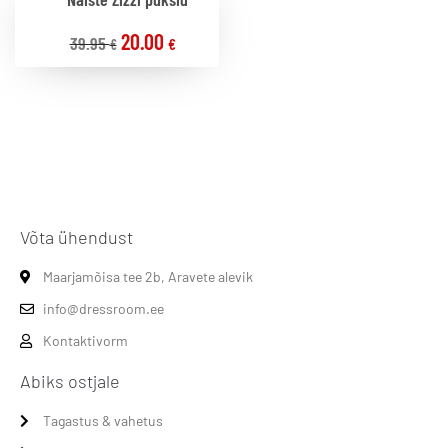
20.00
39.95
€
€
Võta ühendust
Maarjamõisa tee 2b, Aravete alevik
info@dressroom.ee
Kontaktivorm
Abiks ostjale
Tagastus & vahetus