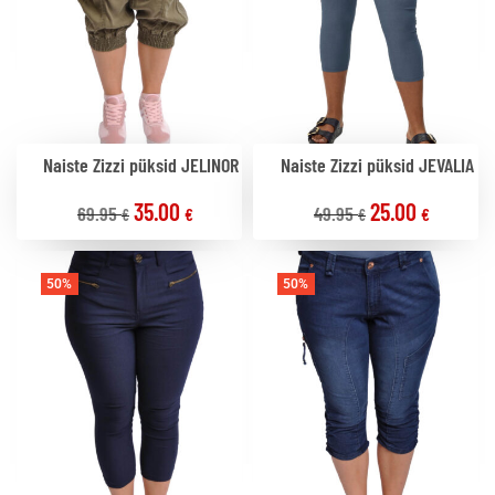
Naiste Zizzi püksid JELINOR
Naiste Zizzi püksid JEVALIA
35.00
25.00
69.95
49.95
€
€
€
€
50%
50%