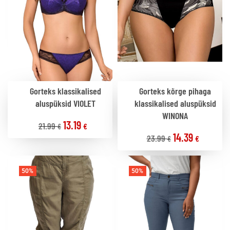
Gorteks klassikalised
Gorteks kõrge pihaga
aluspüksid VIOLET
klassikalised aluspüksid
WINONA
13.19
21.99
€
€
14.39
23.99
€
€
50%
50%