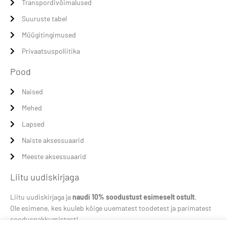
Transpordivõimalused
Suuruste tabel
Müügitingimused
Privaatsuspoliitika
Pood
Naised
Mehed
Lapsed
Naiste aksessuaarid
Meeste aksessuaarid
Liitu uudiskirjaga
Liitu uudiskirjaga ja
naudi 10% soodustust esimeselt ostult
.
Ole esimene, kes kuuleb kõige uuematest toodetest ja parimatest
sooduspakkumistest!