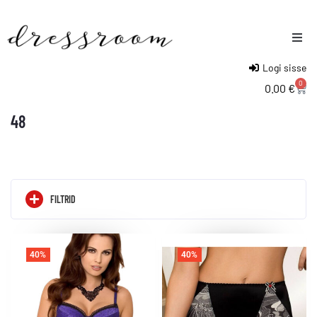
Logi sisse
Naised
0
0.00
€
Mehed
48
Lapsed
FILTRID
40%
40%