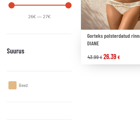
26
€
—
27
€
Gorteks polsterdatud rinn
DIANE
Suurus
26.39
43.99
€
€
Beež