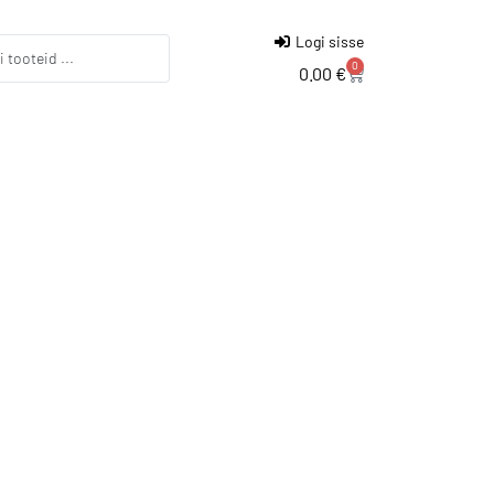
Logi sisse
0
0.00
€