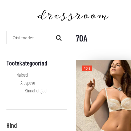
70A
Tootekategooriad
40%
Naised
Aluspesu
Rinnahoidjad
Hind