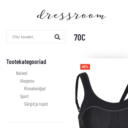
70C
Tootekategooriad
40%
Naised
Aluspesu
Rinnahoidjad
Sport
Särgid ja topid