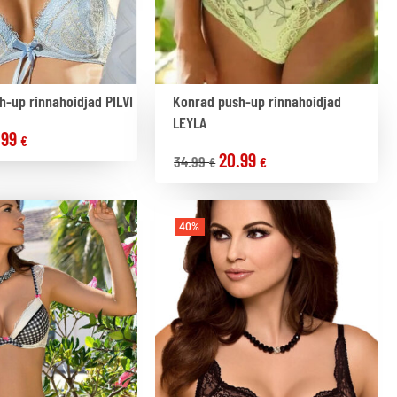
-up rinnahoidjad PILVI
Konrad push-up rinnahoidjad
LEYLA
.99
€
20.99
34.99
€
€
40%