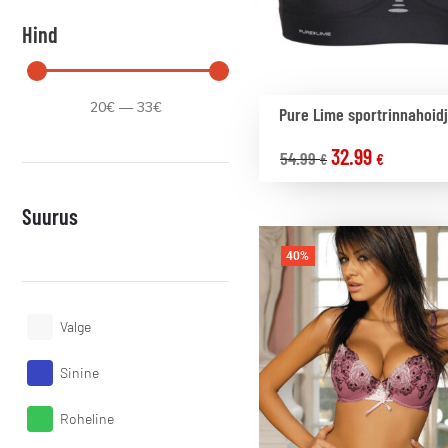
Hind
20
€
—
33
€
Pure Lime sportrinnahoid
32.99
54.99
€
€
Suurus
40%
Valge
Sinine
Roheline