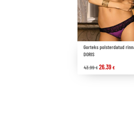
Gorteks polsterdatud rinn
DORIS
26.39
43.99
€
€