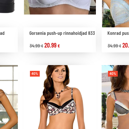
jad
Gorsenia push-up rinnahoidjad 833
Konrad push
20.99
20
34.99
34.99
€
€
€
40%
40%