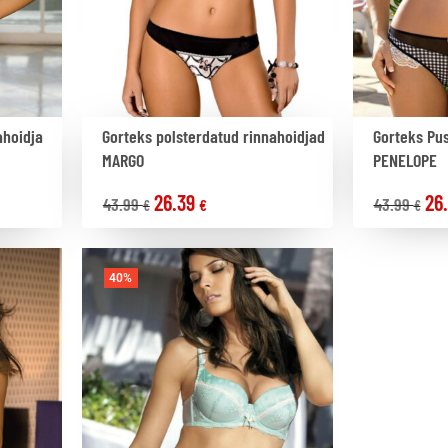
ahoidja
Gorteks polsterdatud rinnahoidjad
Gorteks Pus
MARGO
PENELOPE
26.39
26
43.99
43.99
€
€
€
40%