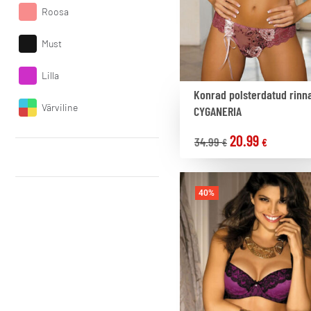
Roosa
Must
Lilla
Konrad polsterdatud rinn
Värviline
CYGANERIA
20.99
34.99
€
€
40%