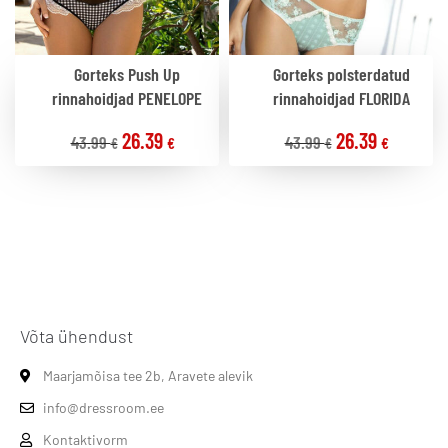
Gorteks Push Up
Gorteks polsterdatud
rinnahoidjad PENELOPE
rinnahoidjad FLORIDA
26.39
26.39
43.99
43.99
€
€
€
€
Võta ühendust
Maarjamõisa tee 2b, Aravete alevik
info@dressroom.ee
Kontaktivorm