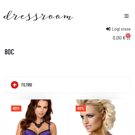
Logi sisse
Naised
0
0.00
€
Mehed
80C
Lapsed
FILTRID
40%
40%