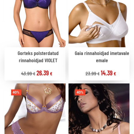
Gorteks polsterdatud
Gaia rinnahoidjad imetavale
rinnahoidjad VIOLET
emale
26.39
14.39
43.99
23.99
€
€
€
€
40%
40%