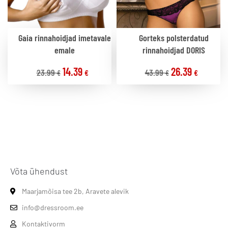
Gaia rinnahoidjad imetavale
Gorteks polsterdatud
emale
rinnahoidjad DORIS
14.39
26.39
23.99
43.99
€
€
€
€
Võta ühendust
Maarjamõisa tee 2b, Aravete alevik
info@dressroom.ee
Kontaktivorm