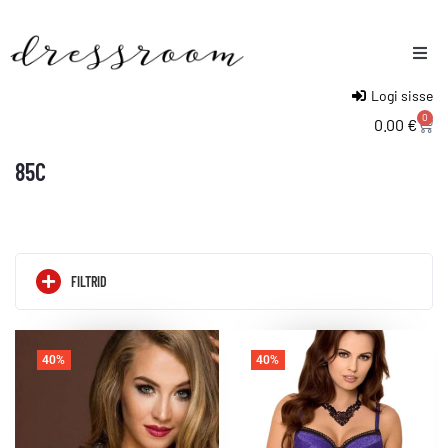
Logi sisse
Naised
0
0.00
€
Mehed
85C
Lapsed
FILTRID
40%
40%