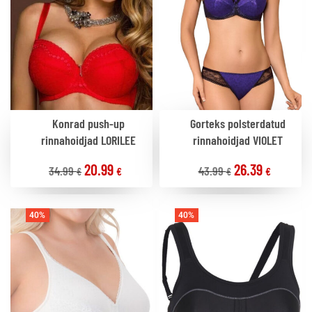
Konrad push-up
Gorteks polsterdatud
rinnahoidjad LORILEE
rinnahoidjad VIOLET
20.99
26.39
34.99
43.99
€
€
€
€
40%
40%