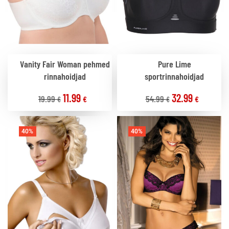
Vanity Fair Woman pehmed
Pure Lime
rinnahoidjad
sportrinnahoidjad
11.99
32.99
19.99
54.99
€
€
€
€
40%
40%