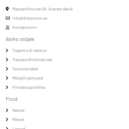
Maarjamõisa tee 2b, Aravete alevik
info@dressroom.ee
Kontaktivorm
Abiks ostjale
Tagastus & vahetus
Transpordivõimalused
Suuruste tabel
Müügitingimused
Privaatsuspoliitika
Pood
Naised
Mehed
Lapsed