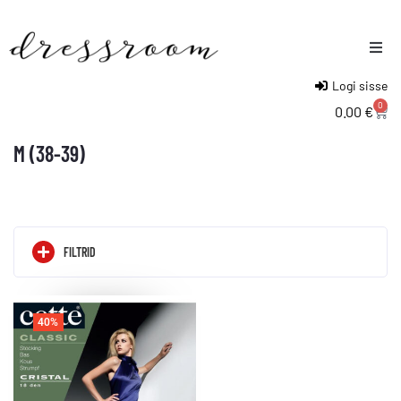
Logi sisse
Naised
0
0.00
€
Mehed
M (38-39)
Lapsed
FILTRID
40%