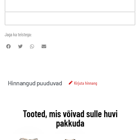
Jaga ka teistega:
Hinnangud puuduvad
Kirjuta hinnang
Tooted, mis võivad sulle huvi
pakkuda