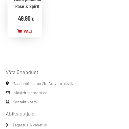
Rose & Spirit
49.90
€
VALI
Võta ühendust
Maarjamõisa tee 2b, Aravete alevik
info@dressroom.ee
Kontaktivorm
Abiks ostjale
Tagastus & vahetus