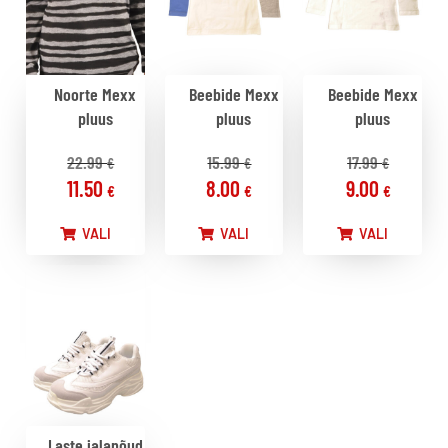
Noorte Mexx
Beebide Mexx
Beebide Mexx
pluus
pluus
pluus
22.99
15.99
17.99
€
€
€
11.50
8.00
9.00
€
€
€
VALI
VALI
VALI
Laste jalanõud