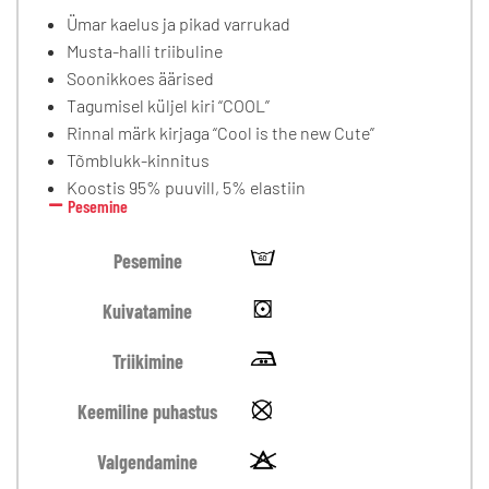
Ümar kaelus ja pikad varrukad
Musta-halli triibuline
Soonikkoes äärised
Tagumisel küljel kiri “COOL”
Rinnal märk kirjaga “Cool is the new Cute”
Tõmblukk-kinnitus
Koostis 95% puuvill, 5% elastiin
Pesemine
Pesemine
Kuivatamine
Triikimine
Keemiline puhastus
Valgendamine