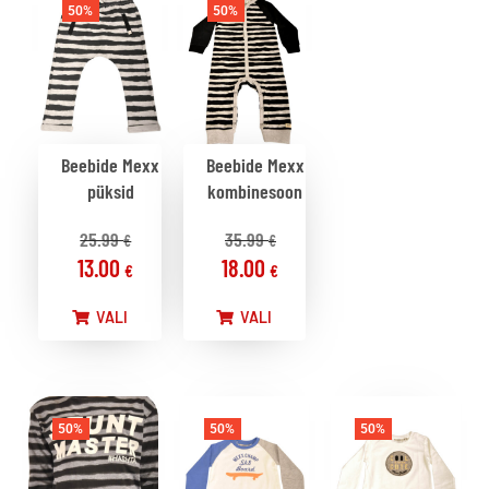
50%
50%
Beebide Mexx
Beebide Mexx
püksid
kombinesoon
25.99
35.99
€
€
13.00
18.00
€
€
VALI
VALI
50%
50%
50%