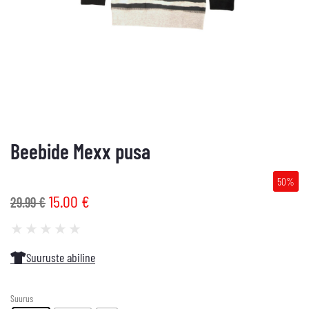
Beebide Mexx pusa
50%
15.00
€
29.99
€
★
★
★
★
★
Suuruste abiline
Suurus