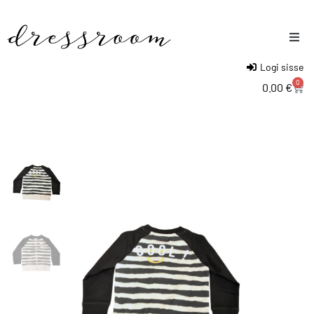
Logi sisse
Naised
0
0.00
€
Mehed
Lapsed