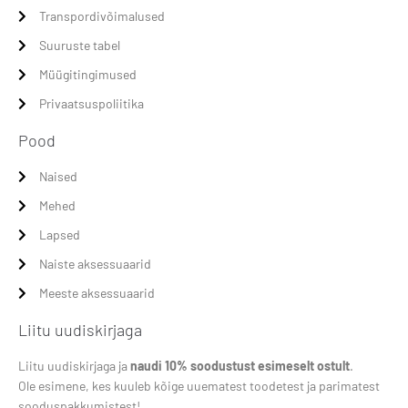
Transpordivõimalused
Suuruste tabel
Müügitingimused
Privaatsuspoliitika
Pood
Naised
Mehed
Lapsed
Naiste aksessuaarid
Meeste aksessuaarid
Liitu uudiskirjaga
Liitu uudiskirjaga ja
naudi 10% soodustust esimeselt ostult
.
Ole esimene, kes kuuleb kõige uuematest toodetest ja parimatest
sooduspakkumistest!