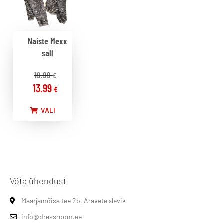
Naiste Mexx
sall
19.99
€
13.99
€
VALI
Võta ühendust
Maarjamõisa tee 2b, Aravete alevik
info@dressroom.ee