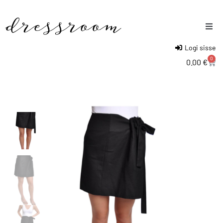
Logi sisse
Naised
0
0.00
€
Mehed
Lapsed