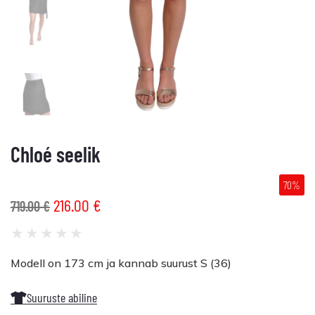
Chloé seelik
70%
216.00
€
719.00
€
★
★
★
★
★
Modell on 173 cm ja kannab suurust S (36)
Suuruste abiline