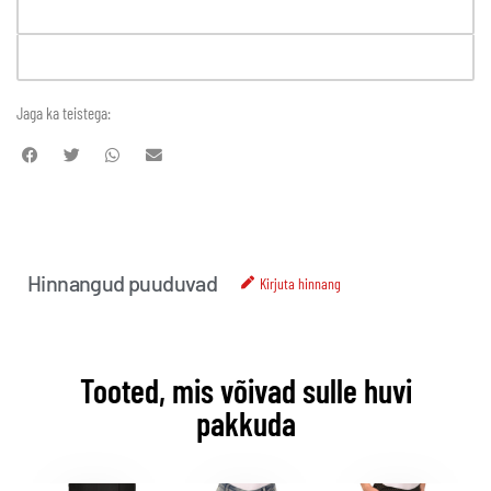
Jaga ka teistega:
Hinnangud puuduvad
Kirjuta hinnang
Tooted, mis võivad sulle huvi
pakkuda