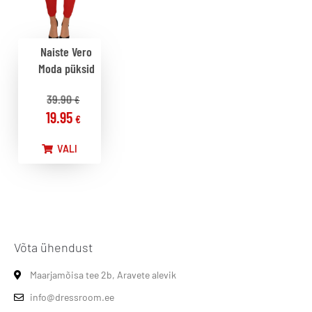
Naiste Vero
Moda püksid
39.90
€
19.95
€
VALI
Võta ühendust
Maarjamõisa tee 2b, Aravete alevik
info@dressroom.ee