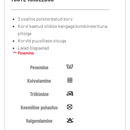
3 osaline polsterdatud korv
Korvi kaetud siidise kangaga kombineerituna
pitsiga
Korvid puuvillase sisuga
Laiad õlapaelad
Pesemine
Pesemine
Kuivatamine
Triikimine
Keemiline puhastus
Valgendamine