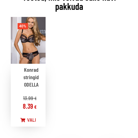
pakkuda
40%
Konrad
stringid
ODELLA
13.99
€
8.39
€
VALI