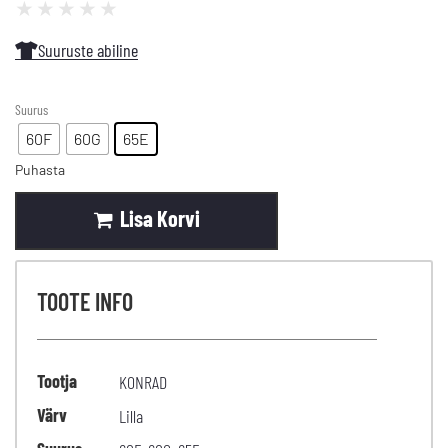
★
★
★
★
★
Suuruste abiline
Suurus
60F
60G
65E
Puhasta
Lisa Korvi
TOOTE INFO
Tootja
KONRAD
Värv
Lilla