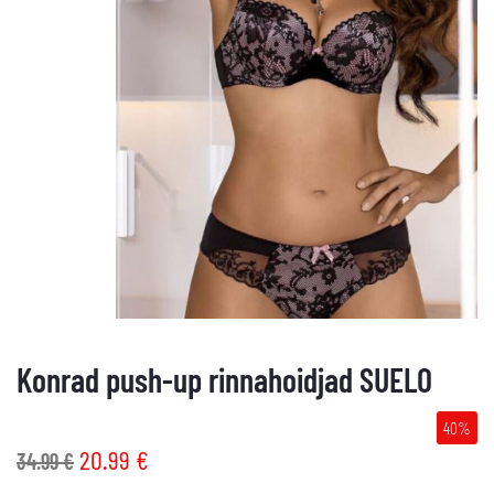
Konrad push-up rinnahoidjad SUELO
40%
20.99
€
34.99
€