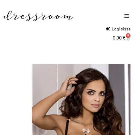
Logi sisse
Naised
0
0.00
€
Mehed
Lapsed