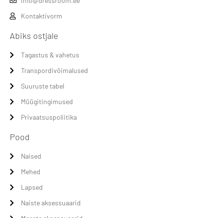
info@dressroom.ee
Kontaktivorm
Abiks ostjale
Tagastus & vahetus
Transpordivõimalused
Suuruste tabel
Müügitingimused
Privaatsuspoliitika
Pood
Naised
Mehed
Lapsed
Naiste aksessuaarid