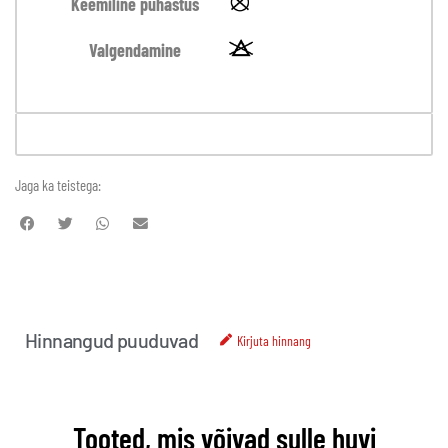
Keemiline puhastus
Valgendamine
Jaga ka teistega:
Hinnangud puuduvad
Kirjuta hinnang
Tooted, mis võivad sulle huvi