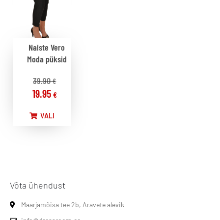
Naiste Vero
Moda püksid
39.90
€
19.95
€
VALI
Võta ühendust
Maarjamõisa tee 2b, Aravete alevik