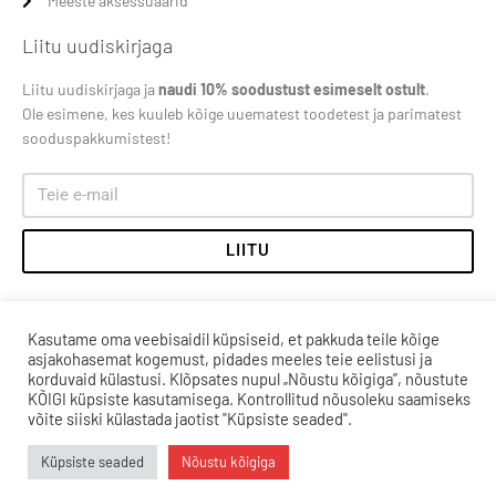
Meeste aksessuaarid
Liitu uudiskirjaga
Liitu uudiskirjaga ja
naudi 10% soodustust esimeselt ostult
.
Ole esimene, kes kuuleb kõige uuematest toodetest ja parimatest
sooduspakkumistest!
LIITU
Kasutame oma veebisaidil küpsiseid, et pakkuda teile kõige
asjakohasemat kogemust, pidades meeles teie eelistusi ja
korduvaid külastusi. Klõpsates nupul „Nõustu kõigiga”, nõustute
KÕIGI küpsiste kasutamisega. Kontrollitud nõusoleku saamiseks
võite siiski külastada jaotist "Küpsiste seaded".
Küpsiste seaded
Nõustu kõigiga