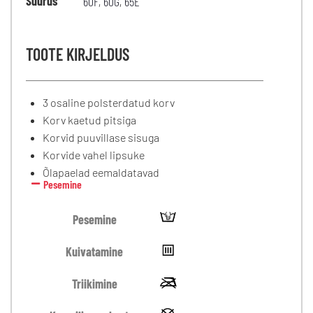
Suurus
60F
,
60G
,
65E
TOOTE KIRJELDUS
3 osaline polsterdatud korv
Korv kaetud pitsiga
Korvid puuvillase sisuga
Korvide vahel lipsuke
Õlapaelad eemaldatavad
Pesemine
Pesemine
Kuivatamine
Triikimine