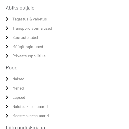
Abiks ostjale
Tagastus & vahetus
Transpordivõimalused
Suuruste tabel
Müügitingimused
Privaatsuspoliitika
Pood
Naised
Mehed
Lapsed
Naiste aksessuaarid
Meeste aksessuaarid
Liitu uudiskirjaga