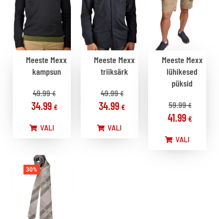
Meeste Mexx
Meeste Mexx
Meeste Mexx
kampsun
triiksärk
lühikesed
püksid
49.99
49.99
€
€
34.99
34.99
59.99
€
€
€
41.99
€
VALI
VALI
VALI
30%