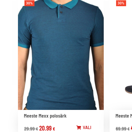
30%
30%
Meeste Mexx polosärk
Meeste 
20.99
VALI
29.99
69.99
€
€
€