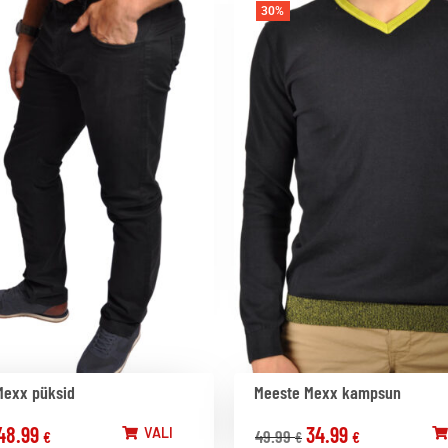
30%
Mexx püksid
Meeste Mexx kampsun
48.99
34.99
VALI
49.99
€
€
€