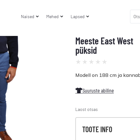
Naised
Mehed
Lapsed
Meeste East West
püksid
★
★
★
★
★
Modell on 188 cm ja kannab
Suuruste abiline
Laost otsas
TOOTE INFO