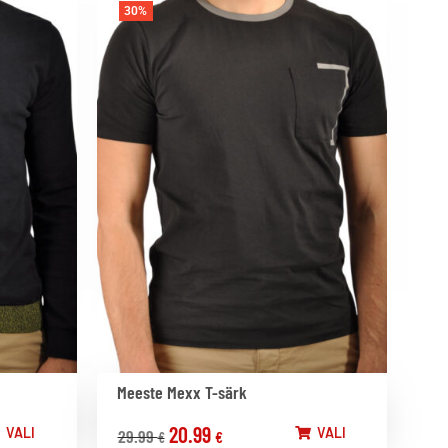
30%
Meeste Mexx T-särk
20.99
VALI
VALI
29.99
€
€