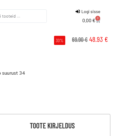
Logi sisse
0
0.00
€
48.93
€
69.90
€
30%
 suurust 34
TOOTE KIRJELDUS