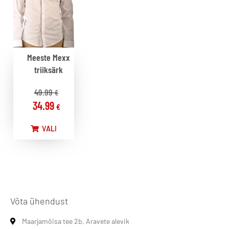
Meeste Mexx
triiksärk
49.99
€
34.99
€
VALI
Võta ühendust
Maarjamõisa tee 2b, Aravete alevik