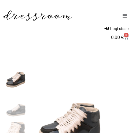
Logi sisse
Naised
0
0.00
€
Mehed
Lapsed