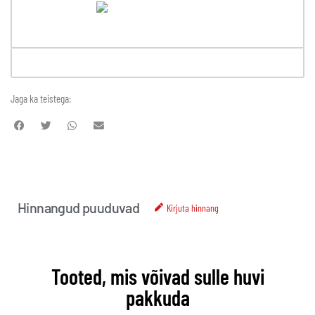
Jaga ka teistega:
Hinnangud puuduvad
Kirjuta hinnang
Tooted, mis võivad sulle huvi
pakkuda