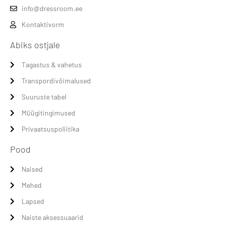
info@dressroom.ee
Kontaktivorm
Abiks ostjale
Tagastus & vahetus
Transpordivõimalused
Suuruste tabel
Müügitingimused
Privaatsuspoliitika
Pood
Naised
Mehed
Lapsed
Naiste aksessuaarid