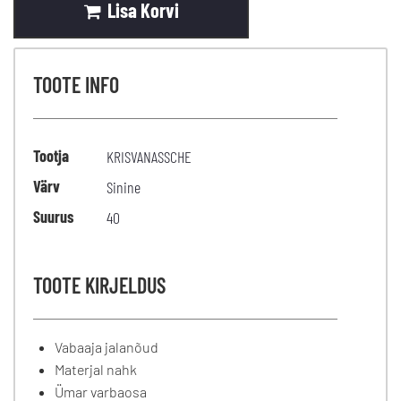
Lisa Korvi
TOOTE INFO
Tootja
KRISVANASSCHE
Värv
Sinine
Suurus
40
TOOTE KIRJELDUS
Vabaaja jalanõud
Materjal nahk
Ümar varbaosa