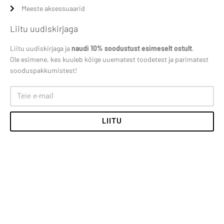
Meeste aksessuaarid
Liitu uudiskirjaga
Liitu uudiskirjaga ja
naudi 10% soodustust esimeselt ostult
.
Ole esimene, kes kuuleb kõige uuematest toodetest ja parimatest
sooduspakkumistest!
LIITU