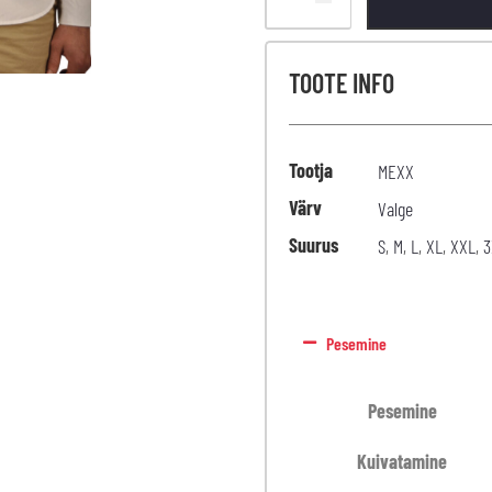
TOOTE INFO
Tootja
MEXX
Värv
Valge
Suurus
S
,
M
,
L
,
XL
,
XXL
,
3
Pesemine
Pesemine
Kuivatamine