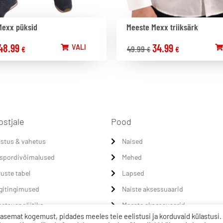
Mexx püksid
Meeste Mexx triiksärk
48.99
34.99
VALI
49.99
€
€
€
ostjale
Pood
stus & vahetus
Naised
spordivõimalused
Mehed
uste tabel
Lapsed
gitingimused
Naiste aksessuaarid
aatsuspoliitika
Meeste aksessuaarid
asemat kogemust, pidades meeles teie eelistusi ja korduvaid külastusi.