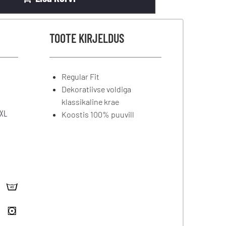
TOOTE KIRJELDUS
Regular Fit
Dekoratiivse voldiga
klassikaline krae
XL
Koostis 100% puuvill