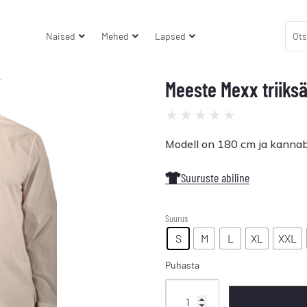
Naised
Mehed
Lapsed
Meeste Mexx triiks
★
★
★
★
★
Modell on 180 cm ja kannab
Suuruste abiline
Suurus
S
M
L
XL
XXL
Puhasta