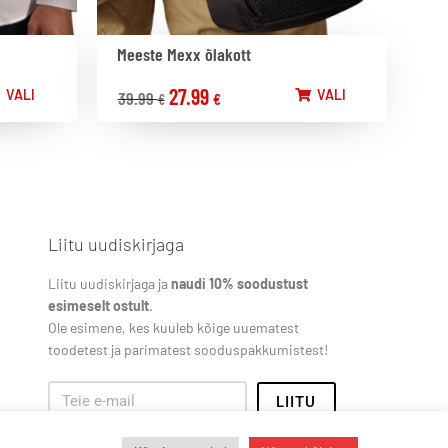
Meeste Mexx õlakott
27.99
VALI
VALI
39.99
€
€
Liitu uudiskirjaga
Liitu uudiskirjaga ja
naudi 10% soodustust
esimeselt ostult
.
Ole esimene, kes kuuleb kõige uuematest
toodetest ja parimatest sooduspakkumistest!
LIITU