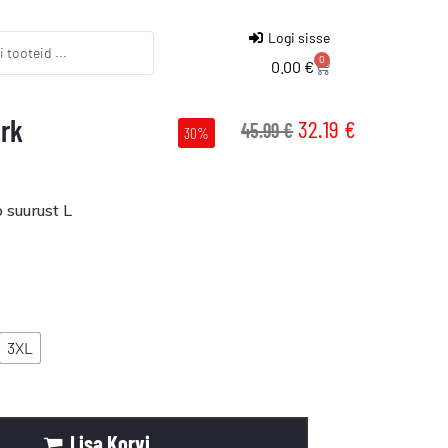
Logi sisse
0
0.00
€
ärk
32.19
€
45.99
€
30%
 suurust L
3XL
Lisa Korvi