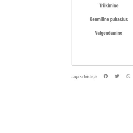
Triikimine
Keemiline puhastus
Valgendamine
Jaga ka teistega: