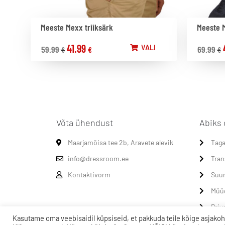
Meeste Mexx triiksärk
Meeste 
41.99
VALI
59.99
69.99
€
€
€
Võta ühendust
Abiks 
Maarjamõisa tee 2b, Aravete alevik
Taga
info@dressroom.ee
Tran
Kontaktivorm
Suur
Müü
Priv
Kasutame oma veebisaidil küpsiseid, et pakkuda teile kõige asjakoh