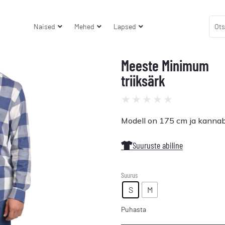
Naised
Mehed
Lapsed
Meeste Minimum
triiksärk
★
★
★
★
★
Modell on 175 cm ja kannab
Suuruste abiline
Suurus
S
M
Puhasta