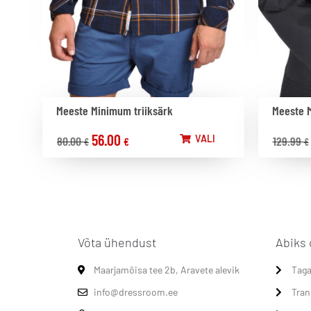
Meeste Minimum triiksärk
Meeste 
56.00
VALI
80.00
129.99
€
€
€
Võta ühendust
Abiks 
Maarjamõisa tee 2b, Aravete alevik
Taga
info@dressroom.ee
Tran