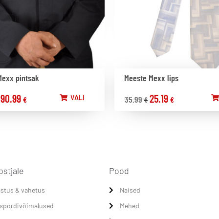
Mexx pintsak
Meeste Mexx lips
90.99
25.19
VALI
35.99
€
€
€
ostjale
Pood
stus & vahetus
Naised
spordivõimalused
Mehed