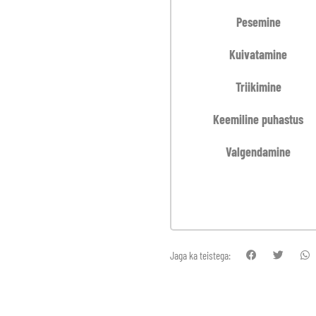
Pesemine
Kuivatamine
Triikimine
Keemiline puhastus
Valgendamine
Jaga ka teistega: