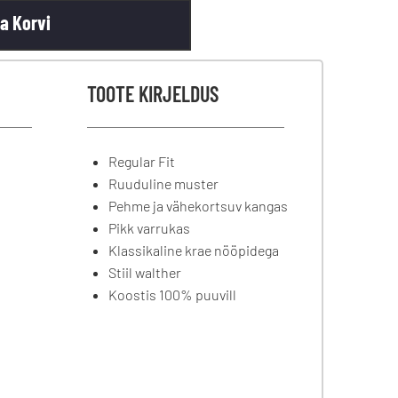
sa Korvi
TOOTE KIRJELDUS
Regular Fit
Ruuduline muster
Pehme ja vähekortsuv kangas
Pikk varrukas
Klassikaline krae nööpidega
Stiil walther
Koostis 100% puuvill