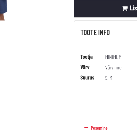
Li
TOOTE INFO
Tootja
MINIMUM
Värv
Värviline
Suurus
S
,
M
Pesemine