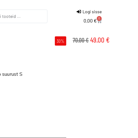
Logi sisse
0
0.00
€
49.00
€
70.00
€
30%
 suurust S