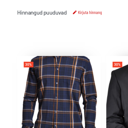
Hinnangud puuduvad
Kirjuta hinnang
30%
30%