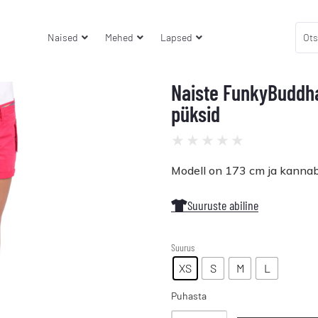
Naised
Mehed
Lapsed
Naiste FunkyBuddh
püksid
★
★
★
★
★
Modell on 173 cm ja kannab
Suuruste abiline
Suurus
XS
S
M
L
Puhasta