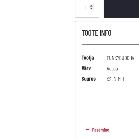
TOOTE INFO
Tootja
FUNKYBUDDHA
Värv
Roosa
Suurus
XS
,
S
,
M
,
L
Pesemine