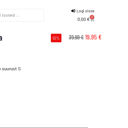
Logi sisse
0
0.00
€
a
19.95
€
39.90
€
50%
 suurust S