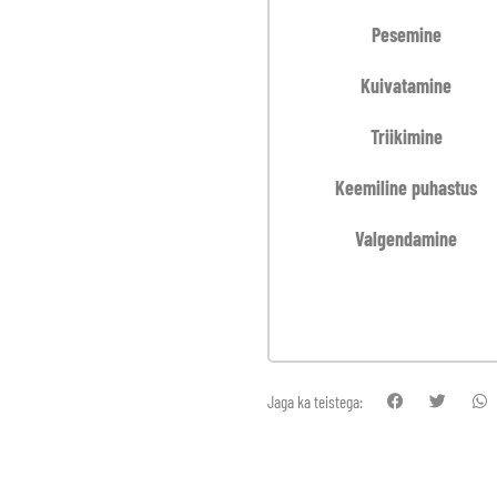
Pesemine
Kuivatamine
Triikimine
Keemiline puhastus
Valgendamine
Jaga ka teistega: