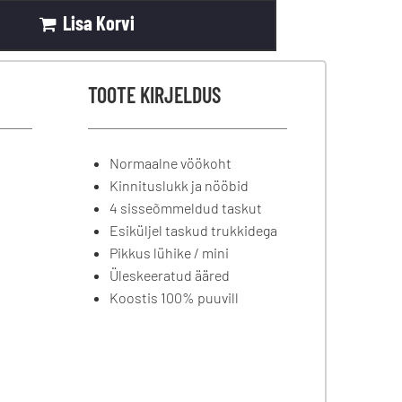
Lisa Korvi
TOOTE KIRJELDUS
Normaalne vöökoht
Kinnituslukk ja nööbid
4 sisseõmmeldud taskut
Esiküljel taskud trukkidega
Pikkus lühike / mini
Üleskeeratud ääred
Koostis 100% puuvill