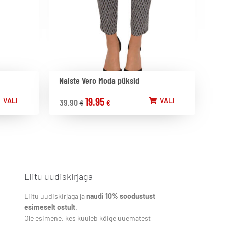
Naiste Vero Moda püksid
19.95
VALI
VALI
39.90
€
€
Liitu uudiskirjaga
Liitu uudiskirjaga ja
naudi 10% soodustust
esimeselt ostult
.
Ole esimene, kes kuuleb kõige uuematest