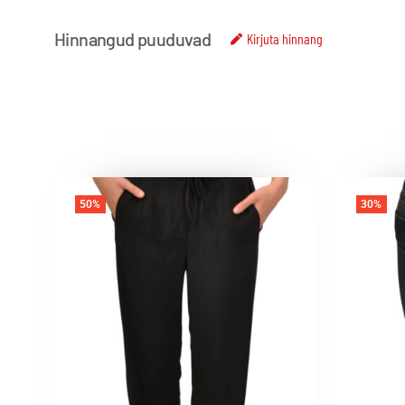
Hinnangud puuduvad
Kirjuta hinnang
50%
30%