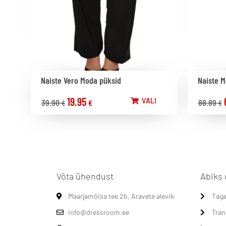
Naiste Vero Moda püksid
Naiste M
19.95
VALI
39.90
88.89
€
€
€
Võta ühendust
Abiks 
Maarjamõisa tee 2b, Aravete alevik
Taga
info@dressroom.ee
Tran