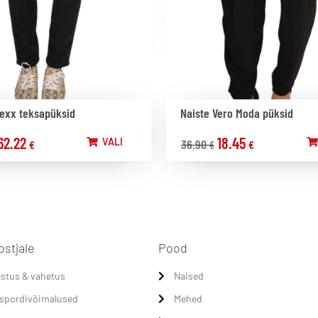
exx teksapüksid
Naiste Vero Moda püksid
62.22
18.45
VALI
36.90
€
€
€
ostjale
Pood
stus & vahetus
Naised
spordivõimalused
Mehed