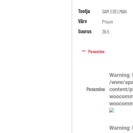
Tootja
SAM EDELMAN
Värv
Pruun
Suurus
36.5
Pesemine
Warning
:
/www/apa
Pesemine
content/p
woocomme
woocomm
Warning
: