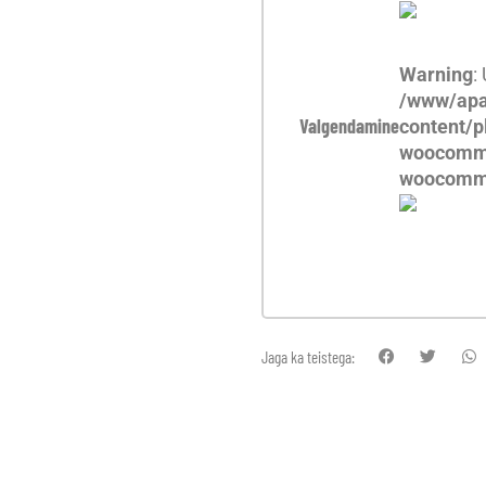
Warning
:
/www/apa
Valgendamine
content/p
woocomme
woocomm
Jaga ka teistega: