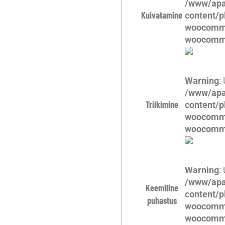
/www/apa
Kuivatamine
content/p
woocomme
woocomm
Warning
:
/www/apa
Triikimine
content/p
woocomme
woocomm
Warning
:
/www/apa
Keemiline
content/p
puhastus
woocomme
woocomm