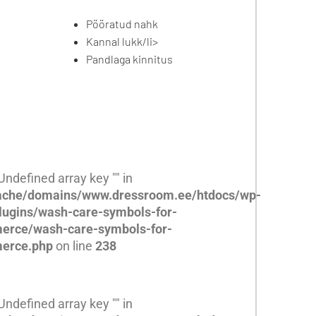
Pööratud nahk
Kannal lukk/li>
Pandlaga kinnitus
 Undefined array key "" in
che/domains/www.dressroom.ee/htdocs/wp-
lugins/wash-care-symbols-for-
rce/wash-care-symbols-for-
erce.php
on line
238
 Undefined array key "" in