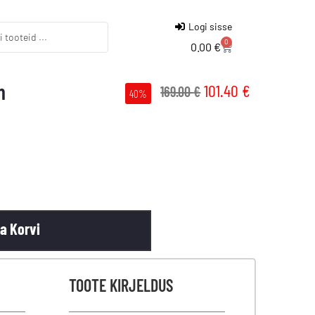
Logi sisse
0
0.00
€
m
101.40
€
169.00
€
40%
sa Korvi
TOOTE KIRJELDUS