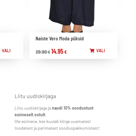
Naiste Vero Moda püksid
14.95
VALI
VALI
29.90
€
€
Liitu uudiskirjaga
Liitu uudiskirjaga ja
naudi 10% soodustust
esimeselt ostult
.
Ole esimene, kes kuuleb kõige uuematest
toodetest ja parimatest sooduspakkumistest!