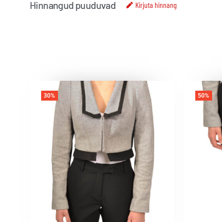
Hinnangud puuduvad
Kirjuta hinnang
30%
50%