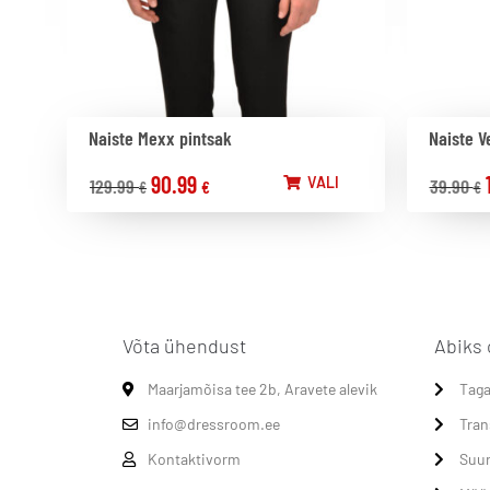
Naiste Mexx pintsak
Naiste V
90.99
VALI
129.99
39.90
€
€
€
Võta ühendust
Abiks 
Maarjamõisa tee 2b, Aravete alevik
Taga
info@dressroom.ee
Tran
Kontaktivorm
Suur