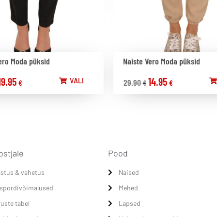
ero Moda püksid
Naiste Vero Moda püksid
19.95
14.95
VALI
29.90
€
€
€
ostjale
Pood
stus & vahetus
Naised
spordivõimalused
Mehed
uste tabel
Lapsed