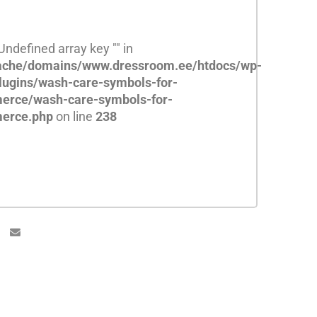
 Undefined array key "" in
che/domains/www.dressroom.ee/htdocs/wp-
lugins/wash-care-symbols-for-
rce/wash-care-symbols-for-
erce.php
on line
238