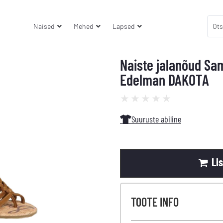
Naised
Mehed
Lapsed
Naiste jalanõud Sa
Edelman DAKOTA
★
★
★
★
★
Suuruste abiline
Li
TOOTE INFO