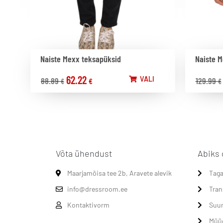
Naiste Mexx teksapüksid
Naiste M
62.22
VALI
88.89
129.99
€
€
€
Võta ühendust
Abiks 
Maarjamõisa tee 2b, Aravete alevik
Taga
info@dressroom.ee
Tran
Kontaktivorm
Suur
Müü