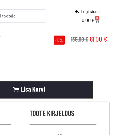
Logi sisse
0
0.00
€
i
81.00
€
135.00
€
40%
Lisa Korvi
TOOTE KIRJELDUS