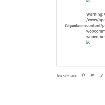
Warning
:
/www/apa
Valgendamine
content/p
woocomme
woocomm
Jaga ka teistega: