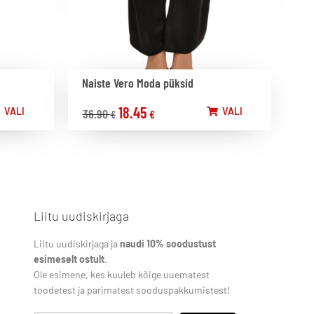
Naiste Vero Moda püksid
18.45
VALI
VALI
36.90
€
€
Liitu uudiskirjaga
Liitu uudiskirjaga ja
naudi 10% soodustust
esimeselt ostult
.
Ole esimene, kes kuuleb kõige uuematest
toodetest ja parimatest sooduspakkumistest!