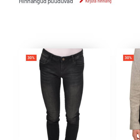
Hinnangud puuduvad
Kirjuta hinnang
30%
30%