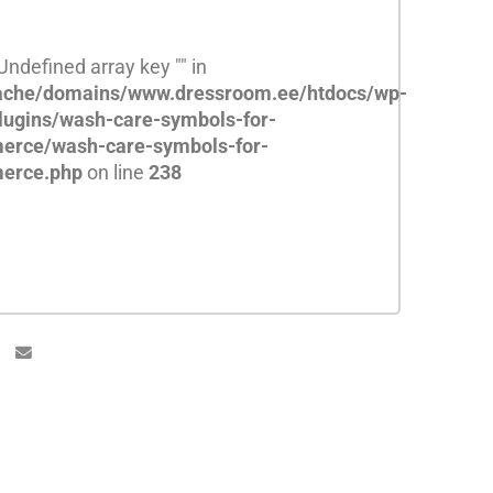
 Undefined array key "" in
che/domains/www.dressroom.ee/htdocs/wp-
lugins/wash-care-symbols-for-
rce/wash-care-symbols-for-
erce.php
on line
238