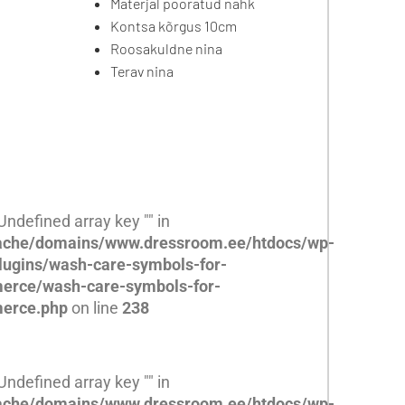
Materjal pööratud nahk
Kontsa kõrgus 10cm
Roosakuldne nina
Terav nina
 Undefined array key "" in
che/domains/www.dressroom.ee/htdocs/wp-
lugins/wash-care-symbols-for-
rce/wash-care-symbols-for-
erce.php
on line
238
 Undefined array key "" in
che/domains/www.dressroom.ee/htdocs/wp-