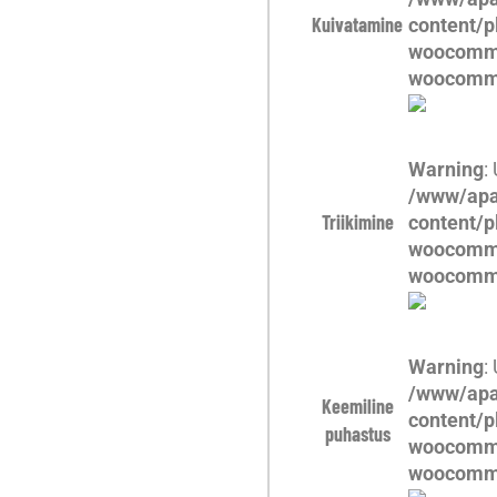
Kuivatamine
content/p
woocomme
woocomm
Warning
:
/www/apa
Triikimine
content/p
woocomme
woocomm
Warning
:
/www/apa
Keemiline
content/p
puhastus
woocomme
woocomm