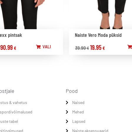
exx pintsak
Naiste Vero Moda püksid
90.99
19.95
VALI
39.90
€
€
€
ostjale
Pood
stus & vahetus
Naised
spordivõimalused
Mehed
uste tabel
Lapsed
gitingimused
Naiste aksessuaarid