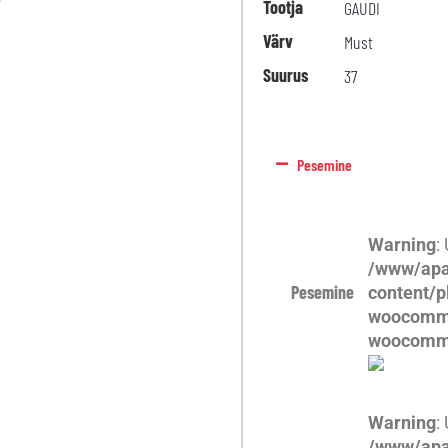
Tootja
GAUDI
Värv
Must
Suurus
37
Pesemine
Warning
:
/www/apa
Pesemine
content/p
woocomme
woocomm
Warning
:
/www/apa