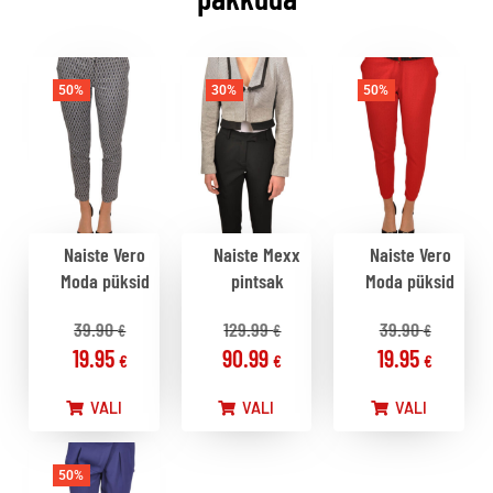
50%
30%
50%
Naiste Vero
Naiste Mexx
Naiste Vero
Moda püksid
pintsak
Moda püksid
39.90
129.99
39.90
€
€
€
19.95
90.99
19.95
€
€
€
VALI
VALI
VALI
50%