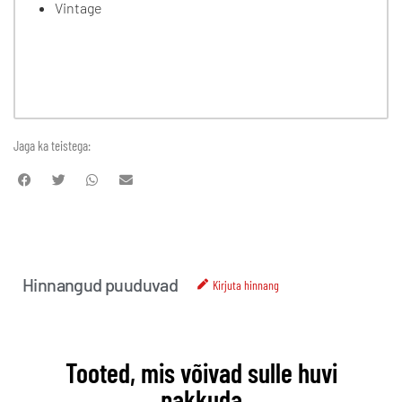
Vintage
Jaga ka teistega:
Hinnangud puuduvad
Kirjuta hinnang
Tooted, mis võivad sulle huvi
pakkuda