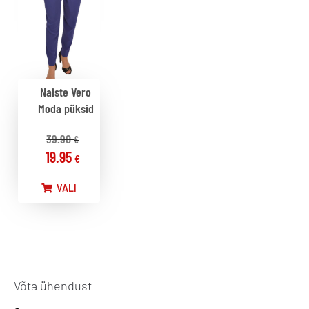
Naiste Vero
Moda püksid
39.90
€
19.95
€
VALI
Võta ühendust