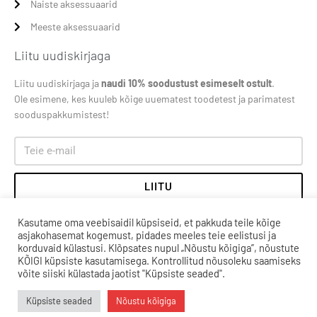
Naiste aksessuaarid
Meeste aksessuaarid
Liitu uudiskirjaga
Liitu uudiskirjaga ja
naudi 10% soodustust esimeselt ostult
.
Ole esimene, kes kuuleb kõige uuematest toodetest ja parimatest
sooduspakkumistest!
LIITU
Kasutame oma veebisaidil küpsiseid, et pakkuda teile kõige
asjakohasemat kogemust, pidades meeles teie eelistusi ja
korduvaid külastusi. Klõpsates nupul „Nõustu kõigiga”, nõustute
KÕIGI küpsiste kasutamisega. Kontrollitud nõusoleku saamiseks
võite siiski külastada jaotist "Küpsiste seaded".
Küpsiste seaded
Nõustu kõigiga