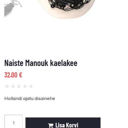
Naiste Manouk kaelakee
32.00
€
★
★
★
★
★
Hollandi ajatu disainehe
Lisa Korvi