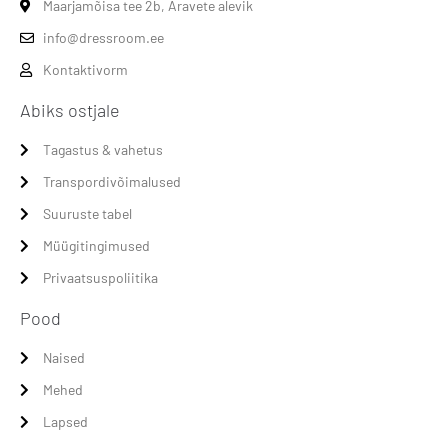
Maarjamõisa tee 2b, Aravete alevik
info@dressroom.ee
Kontaktivorm
Abiks ostjale
Tagastus & vahetus
Transpordivõimalused
Suuruste tabel
Müügitingimused
Privaatsuspoliitika
Pood
Naised
Mehed
Lapsed