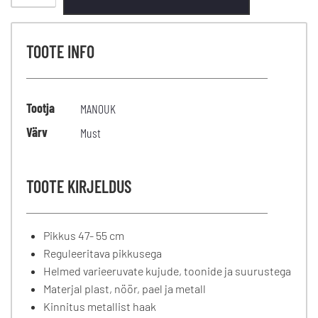
TOOTE INFO
Tootja
MANOUK
Värv
Must
TOOTE KIRJELDUS
Pikkus 47- 55 cm
Reguleeritava pikkusega
Helmed varieeruvate kujude, toonide ja suurustega
Materjal plast, nöör, pael ja metall
Kinnitus metallist haak