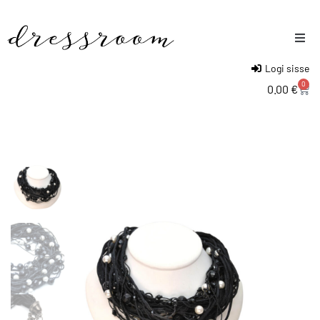
Logi sisse
Naised
0
0.00
€
Mehed
Lapsed