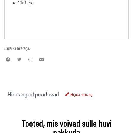
Vintage
Jaga ka teistega:
Hinnangud puuduvad
Kirjuta hinnang
Tooted, mis võivad sulle huvi
pakkuda