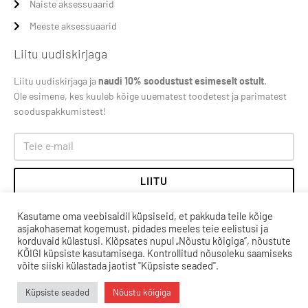
Naiste aksessuaarid
Meeste aksessuaarid
Liitu uudiskirjaga
Liitu uudiskirjaga ja
naudi 10% soodustust esimeselt ostult
.
Ole esimene, kes kuuleb kõige uuematest toodetest ja parimatest
sooduspakkumistest!
LIITU
Kasutame oma veebisaidil küpsiseid, et pakkuda teile kõige
asjakohasemat kogemust, pidades meeles teie eelistusi ja
korduvaid külastusi. Klõpsates nupul „Nõustu kõigiga”, nõustute
KÕIGI küpsiste kasutamisega. Kontrollitud nõusoleku saamiseks
võite siiski külastada jaotist "Küpsiste seaded".
Küpsiste seaded
Nõustu kõigiga