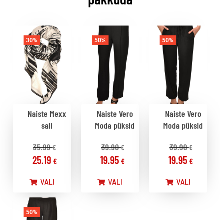
30%
50%
50%
Naiste Mexx
Naiste Vero
Naiste Vero
sall
Moda püksid
Moda püksid
35.99
39.90
39.90
€
€
€
25.19
19.95
19.95
€
€
€
VALI
VALI
VALI
50%