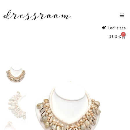
Logi sisse
Naised
0
0.00
€
Mehed
Lapsed