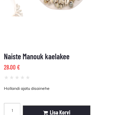
Naiste Manouk kaelakee
28.00
€
★
★
★
★
★
Hollandi ajatu disainehe
Lisa Korvi