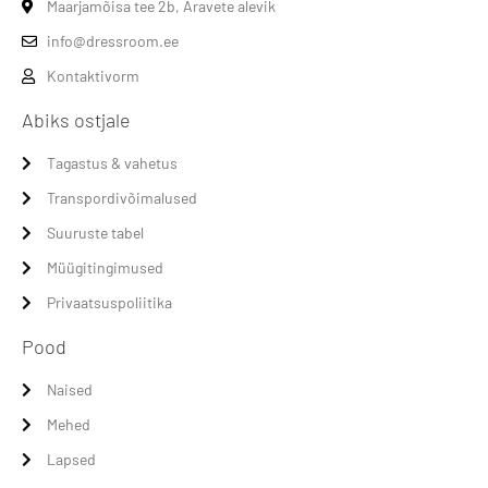
Maarjamõisa tee 2b, Aravete alevik
info@dressroom.ee
Kontaktivorm
Abiks ostjale
Tagastus & vahetus
Transpordivõimalused
Suuruste tabel
Müügitingimused
Privaatsuspoliitika
Pood
Naised
Mehed
Lapsed