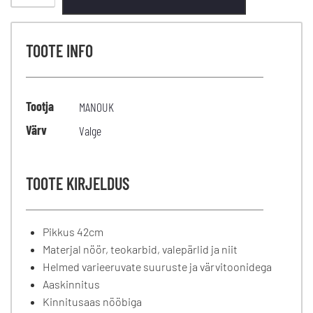
TOOTE INFO
Tootja
MANOUK
Värv
Valge
TOOTE KIRJELDUS
Pikkus 42cm
Materjal nöör, teokarbid, valepärlid ja niit
Helmed varieeruvate suuruste ja värvitoonidega
Aaskinnitus
Kinnitusaas nööbiga