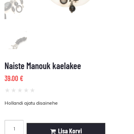
Naiste Manouk kaelakee
39.00
€
★
★
★
★
★
Hollandi ajatu disainehe
Lisa Korvi