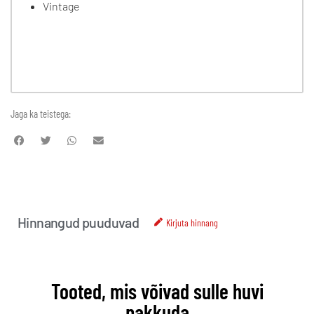
Vintage
Jaga ka teistega:
Hinnangud puuduvad
Kirjuta hinnang
Tooted, mis võivad sulle huvi
pakkuda