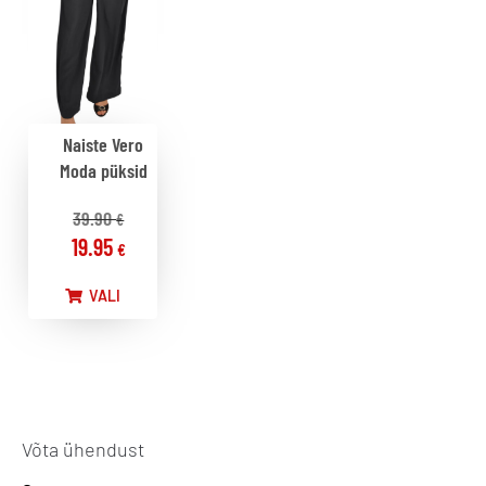
Naiste Vero
Moda püksid
39.90
€
19.95
€
VALI
Võta ühendust