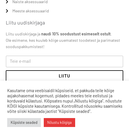
Naiste aksessuaarid
Meeste aksessuaarid
Liitu uudiskirjaga
Liitu uudiskirjaga ja
naudi 10% soodustust esimeselt ostult
.
Ole esimene, kes kuuleb kõige uuematest toodetest ja parimatest
sooduspakkumistest!
LIITU
Kasutame oma veebisaidil küpsiseid, et pakkuda teile kõige
asjakohasemat kogemust, pidades meeles teie eelistusi ja
korduvaid külastusi. Klõpsates nupul „Nõustu kõigiga”, nõustute
KÕIGI küpsiste kasutamisega. Kontrollitud nõusoleku saamiseks
võite siiski külastada jaotist "Küpsiste seaded".
Küpsiste seaded
Nõustu kõigiga