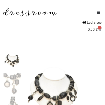
Logi sisse
Naised
0
0.00
€
Mehed
Lapsed