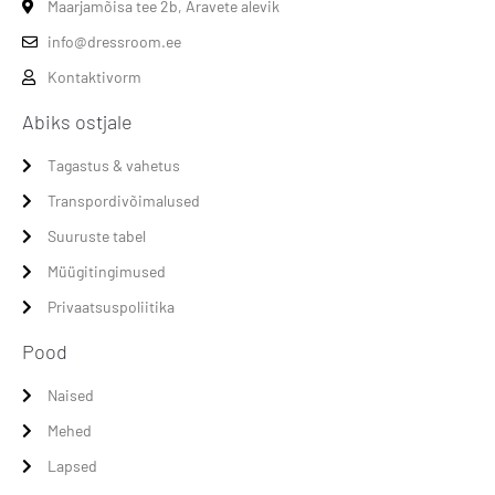
Maarjamõisa tee 2b, Aravete alevik
info@dressroom.ee
Kontaktivorm
Abiks ostjale
Tagastus & vahetus
Transpordivõimalused
Suuruste tabel
Müügitingimused
Privaatsuspoliitika
Pood
Naised
Mehed
Lapsed