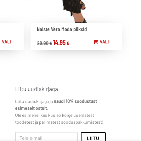
Naiste Vero Moda püksid
14.95
VALI
VALI
29.90
€
€
Liitu uudiskirjaga
Liitu uudiskirjaga ja
naudi 10% soodustust
esimeselt ostult
.
Ole esimene, kes kuuleb kõige uuematest
toodetest ja parimatest sooduspakkumistest!
LIITU