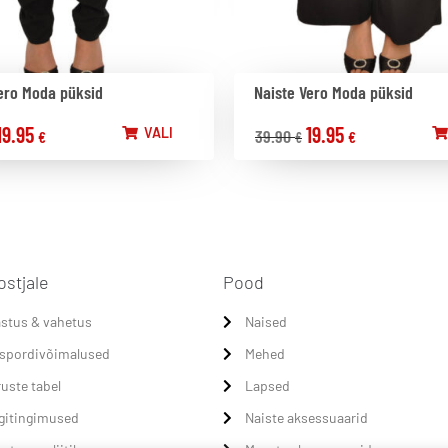
ero Moda püksid
Naiste Vero Moda püksid
19.95
19.95
VALI
39.90
€
€
€
ostjale
Pood
stus & vahetus
Naised
spordivõimalused
Mehed
uste tabel
Lapsed
gitingimused
Naiste aksessuaarid