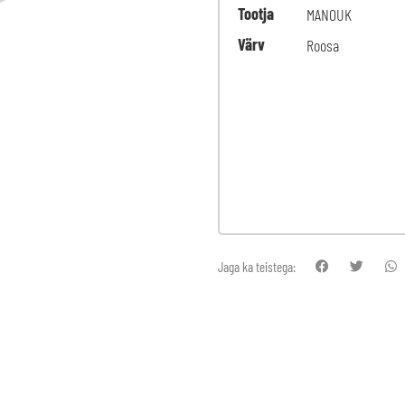
Tootja
MANOUK
Värv
Roosa
Jaga ka teistega: