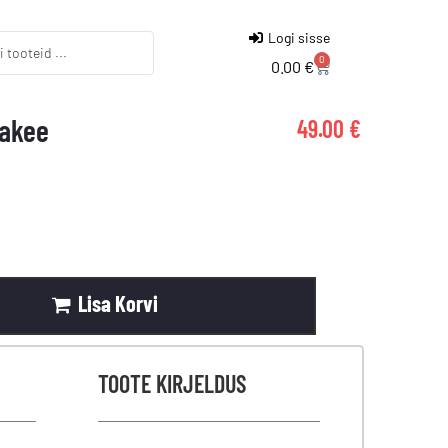
Logi sisse
0
0.00
€
lakee
49.00
€
Lisa Korvi
TOOTE KIRJELDUS