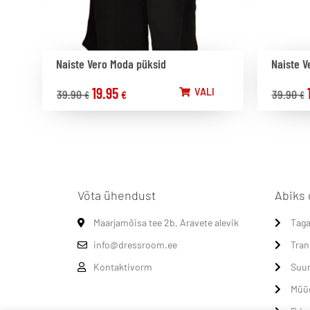
Naiste Vero Moda püksid
Naiste V
19.95
VALI
39.90
39.90
€
€
€
Võta ühendust
Abiks 
Maarjamõisa tee 2b, Aravete alevik
Taga
info@dressroom.ee
Tran
Kontaktivorm
Suur
Müü