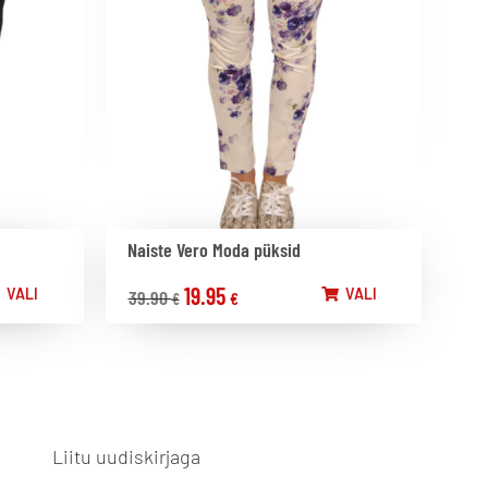
Naiste Vero Moda püksid
19.95
VALI
VALI
39.90
€
€
Liitu uudiskirjaga