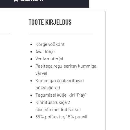
TOOTE KIRJELDUS
Kõrge vöökoht
Avar lõige
Veniv materjal
Paeltega reguleeritav kummiga
värvel
Kummiga reguleeritavad
püksisääred
Tagumisel küljel kiri “Play”
Kinnitustrukiga 2
sisseõmmeldud taskut
85% polüester, 15% puuvill