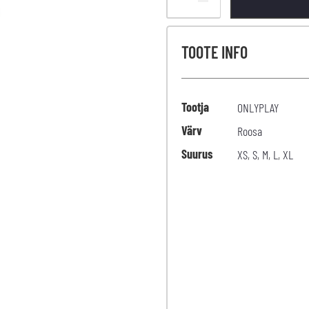
TOOTE INFO
Tootja
ONLYPLAY
Värv
Roosa
Suurus
XS
,
S
,
M
,
L
,
XL