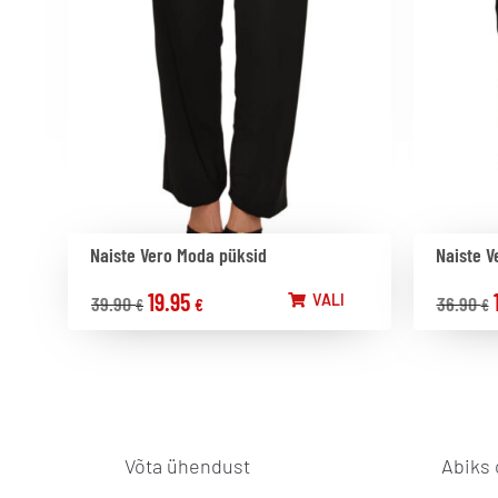
Naiste Vero Moda püksid
Naiste V
19.95
VALI
39.90
36.90
€
€
€
Võta ühendust
Abiks 