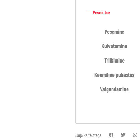
Pesemine
Pesemine
Kuivatamine
Triikimine
Keemiline puhastus
Valgendamine
Jaga ka teistega: