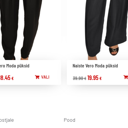
ero Moda püksid
Naiste Vero Moda püksid
18.45
19.95
VALI
39.90
€
€
€
ostjale
Pood