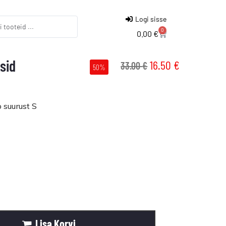
Logi sisse
0
0.00
€
sid
16.50
€
33.00
€
50%
 suurust S
Lisa Korvi