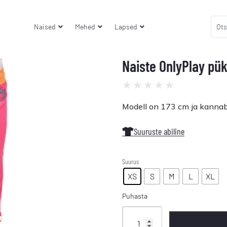
Naised
Mehed
Lapsed
Naiste OnlyPlay pük
★
★
★
★
★
Modell on 173 cm ja kannab
Suuruste abiline
Suurus
XS
S
M
L
XL
Puhasta