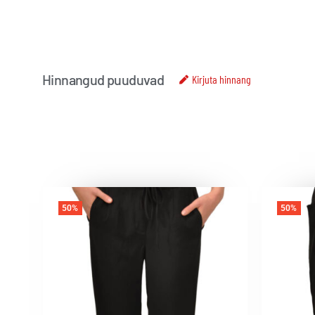
Hinnangud puuduvad
Kirjuta hinnang
50%
50%