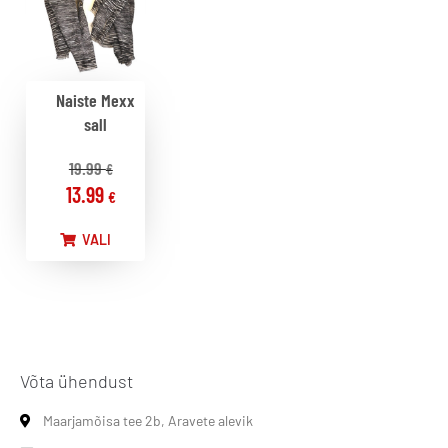
Naiste Mexx
sall
19.99
€
13.99
€
VALI
Võta ühendust
Maarjamõisa tee 2b, Aravete alevik