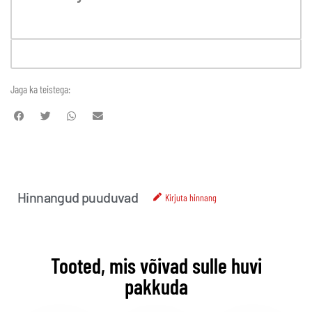
Jaga ka teistega:
Hinnangud puuduvad
Kirjuta hinnang
Tooted, mis võivad sulle huvi
pakkuda