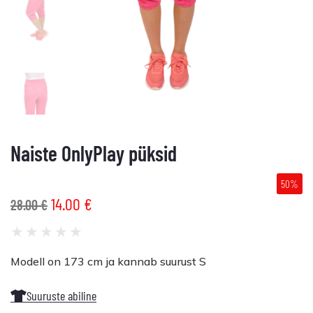
Naiste OnlyPlay püksid
50%
14.00
€
28.00
€
★
★
★
★
★
Modell on 173 cm ja kannab suurust S
Suuruste abiline