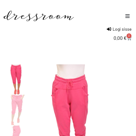
Logi sisse
Naised
0
0.00
€
Mehed
Lapsed