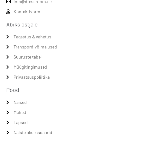
info@dressroom.ee
Kontaktivorm
Abiks ostjale
Tagastus & vahetus
Transpordivõimalused
Suuruste tabel
Müügitingimused
Privaatsuspoliitika
Pood
Naised
Mehed
Lapsed
Naiste aksessuaarid