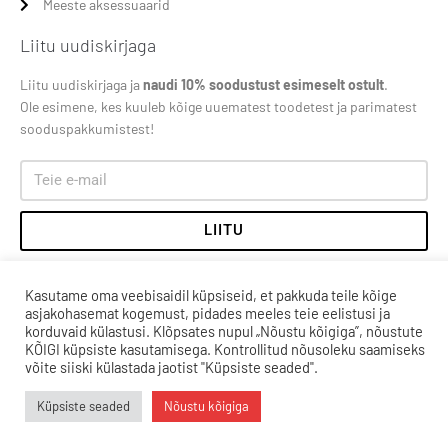
Meeste aksessuaarid
Liitu uudiskirjaga
Liitu uudiskirjaga ja
naudi 10% soodustust esimeselt ostult
.
Ole esimene, kes kuuleb kõige uuematest toodetest ja parimatest
sooduspakkumistest!
LIITU
Kasutame oma veebisaidil küpsiseid, et pakkuda teile kõige
asjakohasemat kogemust, pidades meeles teie eelistusi ja
korduvaid külastusi. Klõpsates nupul „Nõustu kõigiga”, nõustute
KÕIGI küpsiste kasutamisega. Kontrollitud nõusoleku saamiseks
võite siiski külastada jaotist "Küpsiste seaded".
Küpsiste seaded
Nõustu kõigiga