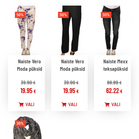
50%
50%
30%
Naiste Vero
Naiste Vero
Naiste Mexx
Moda püksid
Moda püksid
teksapüksid
39.90
39.90
88.89
€
€
€
19.95
19.95
62.22
€
€
€
VALI
VALI
VALI
30%