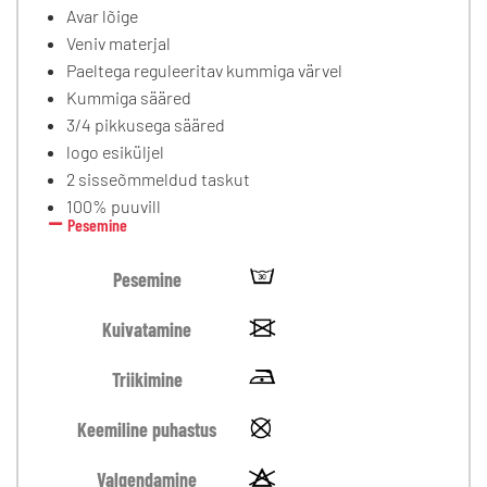
Avar lõige
Veniv materjal
Paeltega reguleeritav kummiga värvel
Kummiga sääred
3/4 pikkusega sääred
logo esiküljel
2 sisseõmmeldud taskut
100% puuvill
Pesemine
Pesemine
Kuivatamine
Triikimine
Keemiline puhastus
Valgendamine