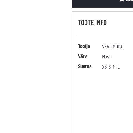
TOOTE INFO
Tootja
VERO MODA
Värv
Must
Suurus
XS
,
S
,
M
,
L