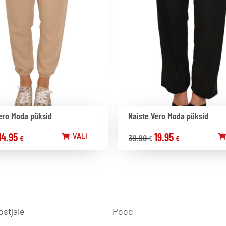
ero Moda püksid
Naiste Vero Moda püksid
14.95
19.95
VALI
39.90
€
€
€
ostjale
Pood