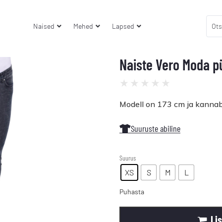
Naised
Mehed
Lapsed
Naiste Vero Moda p
★
★
★
★
★
Modell on 173 cm ja kannab
Suuruste abiline
Suurus
XS
S
M
L
Puhasta
Li