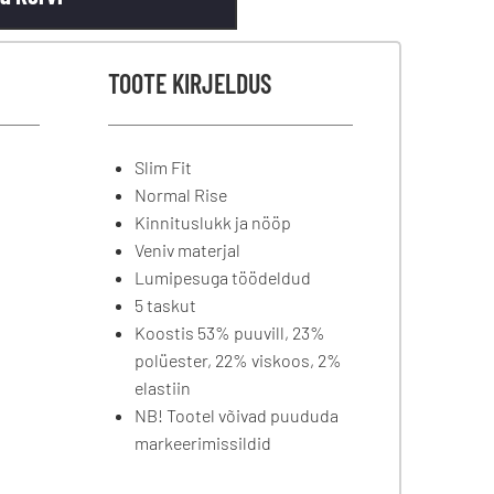
TOOTE KIRJELDUS
Slim Fit
Normal Rise
Kinnituslukk ja nööp
Veniv materjal
Lumipesuga töödeldud
5 taskut
Koostis 53% puuvill, 23%
polüester, 22% viskoos, 2%
elastiin
NB! Tootel võivad puududa
markeerimissildid