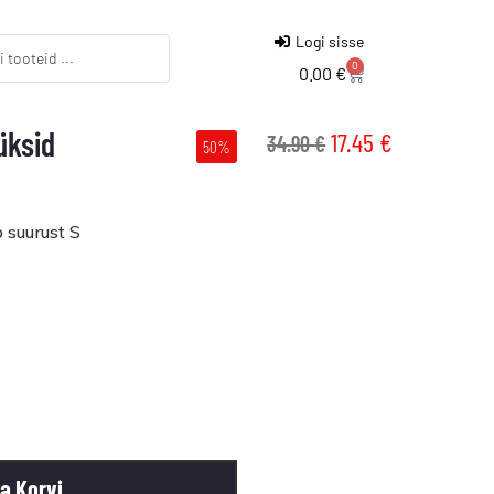
Logi sisse
0
0.00
€
üksid
17.45
€
34.90
€
50%
 suurust S
sa Korvi