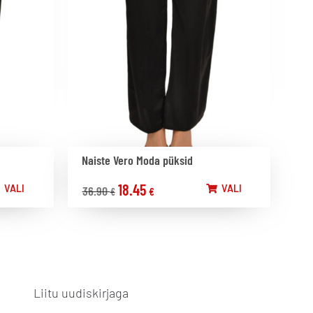
Naiste Vero Moda püksid
18.45
VALI
VALI
36.90
€
€
Liitu uudiskirjaga