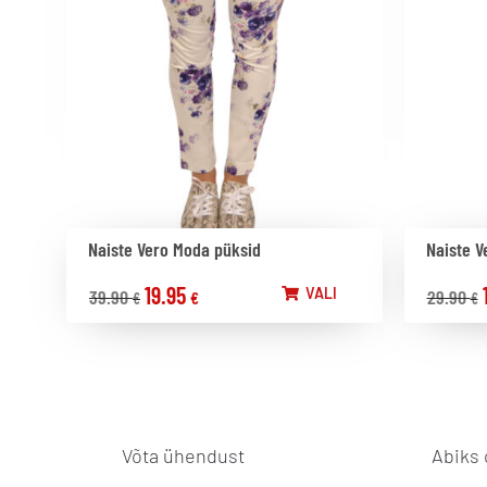
Naiste Vero Moda püksid
Naiste V
19.95
VALI
39.90
29.90
€
€
€
Võta ühendust
Abiks 