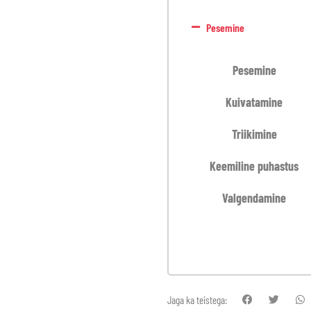
Pesemine
Pesemine
Kuivatamine
Triikimine
Keemiline puhastus
Valgendamine
Jaga ka teistega: