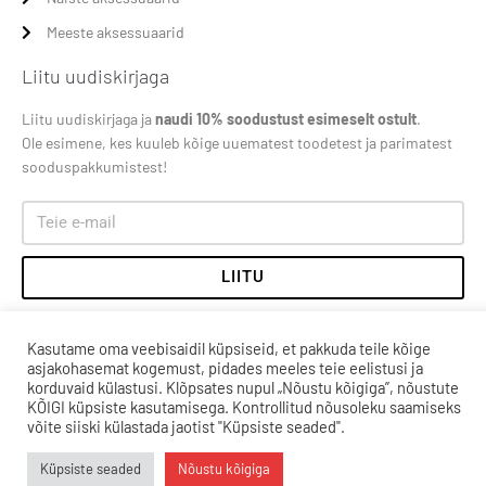
Meeste aksessuaarid
Liitu uudiskirjaga
Liitu uudiskirjaga ja
naudi 10% soodustust esimeselt ostult
.
Ole esimene, kes kuuleb kõige uuematest toodetest ja parimatest
sooduspakkumistest!
LIITU
Kasutame oma veebisaidil küpsiseid, et pakkuda teile kõige
asjakohasemat kogemust, pidades meeles teie eelistusi ja
korduvaid külastusi. Klõpsates nupul „Nõustu kõigiga”, nõustute
KÕIGI küpsiste kasutamisega. Kontrollitud nõusoleku saamiseks
võite siiski külastada jaotist "Küpsiste seaded".
Küpsiste seaded
Nõustu kõigiga