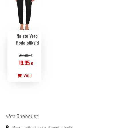
Naiste Vero
Moda püksid
39.90
€
19.95
€
VALI
Võta ühendust
Maarjamõisa tee 2b, Aravete alevik