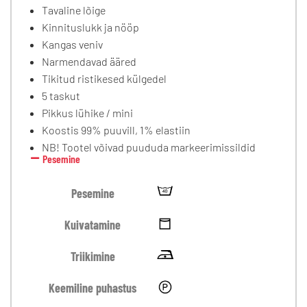
Tavaline lõige
Kinnituslukk ja nööp
Kangas veniv
Narmendavad ääred
Tikitud ristikesed külgedel
5 taskut
Pikkus lühike / mini
Koostis 99% puuvill, 1% elastiin
NB! Tootel võivad puududa markeerimissildid
Pesemine
Pesemine
Kuivatamine
Triikimine
Keemiline puhastus