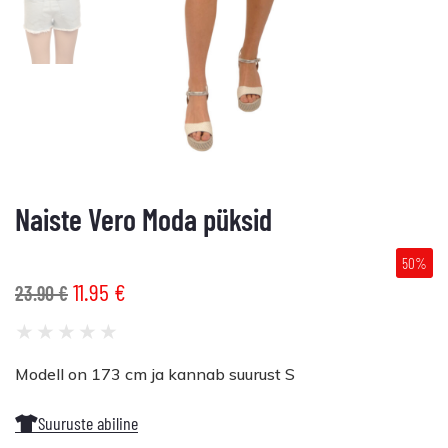
Naiste Vero Moda püksid
50%
11.95
€
23.90
€
★
★
★
★
★
Modell on 173 cm ja kannab suurust S
Suuruste abiline