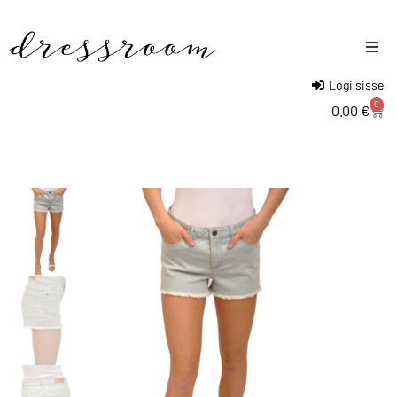
Logi sisse
Naised
0
0.00
€
Mehed
Lapsed