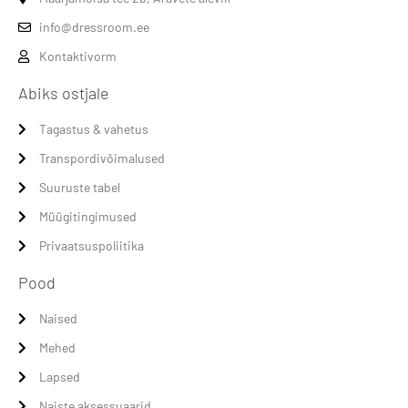
info@dressroom.ee
Kontaktivorm
Abiks ostjale
Tagastus & vahetus
Transpordivõimalused
Suuruste tabel
Müügitingimused
Privaatsuspoliitika
Pood
Naised
Mehed
Lapsed
Naiste aksessuaarid