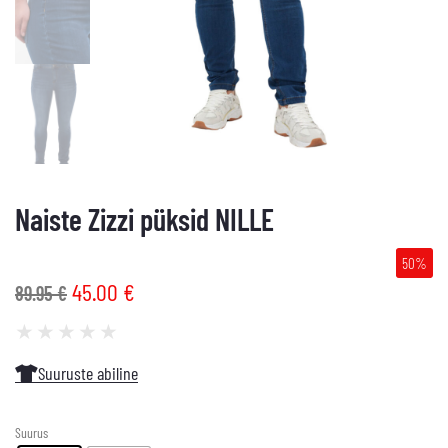
Naiste Zizzi püksid NILLE
50%
45.00
€
89.95
€
★
★
★
★
★
Suuruste abiline
Suurus