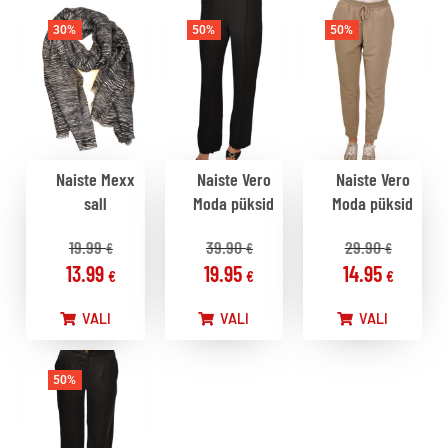
30%
50%
50%
Naiste Mexx
Naiste Vero
Naiste Vero
sall
Moda püksid
Moda püksid
19.99
39.90
29.90
€
€
€
13.99
19.95
14.95
€
€
€
VALI
VALI
VALI
50%