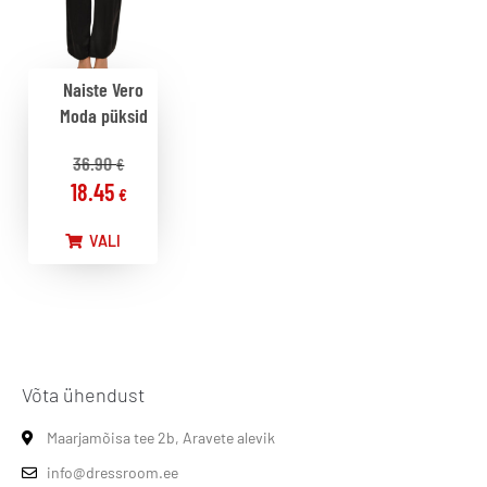
Naiste Vero
Moda püksid
36.90
€
18.45
€
VALI
Võta ühendust
Maarjamõisa tee 2b, Aravete alevik
info@dressroom.ee