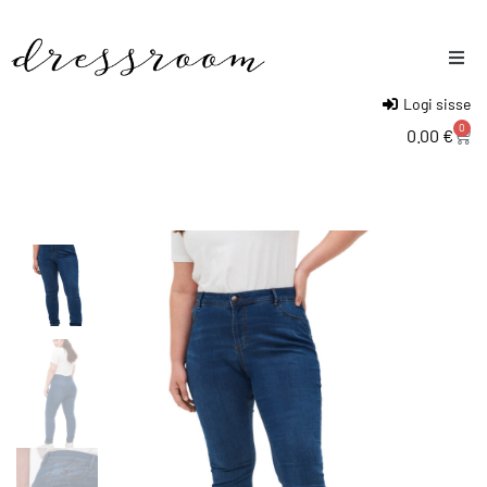
Logi sisse
Naised
0
0.00
€
Mehed
Lapsed