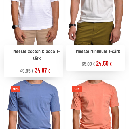
Meeste Scotch & Soda T-
Meeste Minimum T-särk
särk
24.50
35.00
€
€
34.97
49.95
€
€
30%
30%