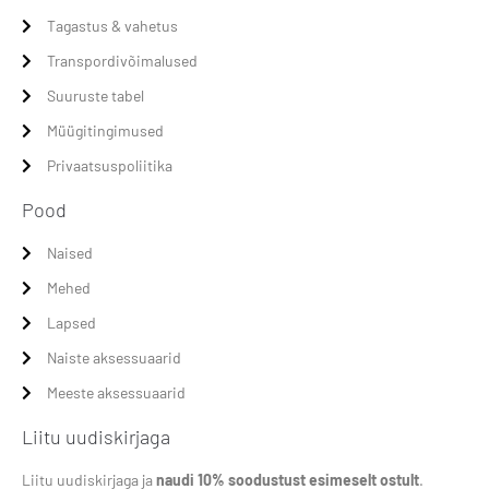
Tagastus & vahetus
Transpordivõimalused
Suuruste tabel
Müügitingimused
Privaatsuspoliitika
Pood
Naised
Mehed
Lapsed
Naiste aksessuaarid
Meeste aksessuaarid
Liitu uudiskirjaga
Liitu uudiskirjaga ja
naudi 10% soodustust esimeselt ostult
.