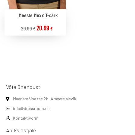
Meeste Mexx T-särk
20.99
29.99
€
€
Võta ühendust
Maarjamõisa tee 2b, Aravete alevik
info@dressroom.ee
Kontaktivorm
Abiks ostjale