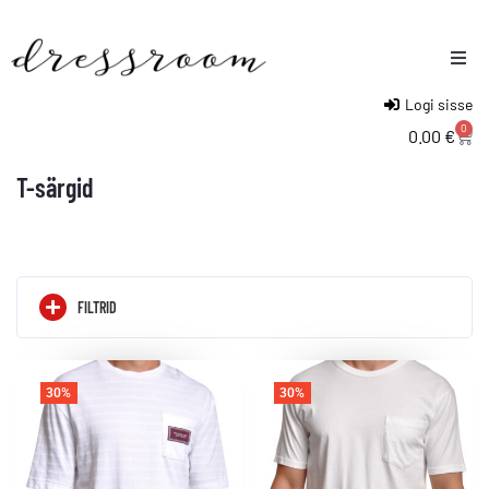
Logi sisse
Naised
0
0.00
€
Mehed
T-särgid
Lapsed
FILTRID
30%
30%