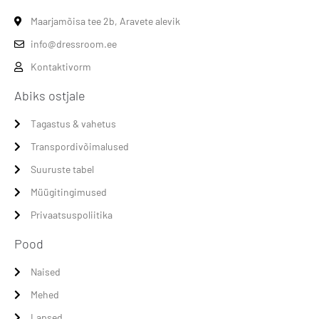
Maarjamõisa tee 2b, Aravete alevik
info@dressroom.ee
Kontaktivorm
Abiks ostjale
Tagastus & vahetus
Transpordivõimalused
Suuruste tabel
Müügitingimused
Privaatsuspoliitika
Pood
Naised
Mehed
Lapsed