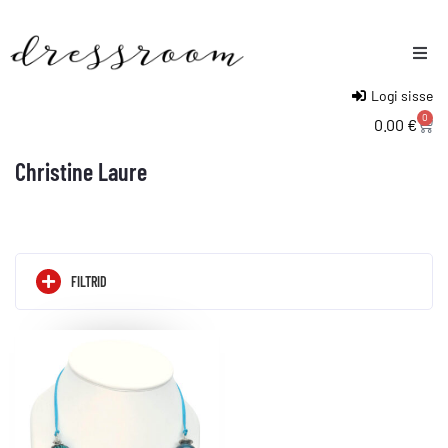
Logi sisse
Naised
0
0.00
€
Mehed
Christine Laure
Lapsed
FILTRID