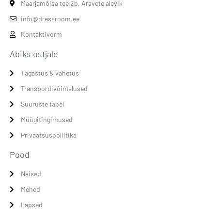
Maarjamõisa tee 2b, Aravete alevik
info@dressroom.ee
Kontaktivorm
Abiks ostjale
Tagastus & vahetus
Transpordivõimalused
Suuruste tabel
Müügitingimused
Privaatsuspoliitika
Pood
Naised
Mehed
Lapsed