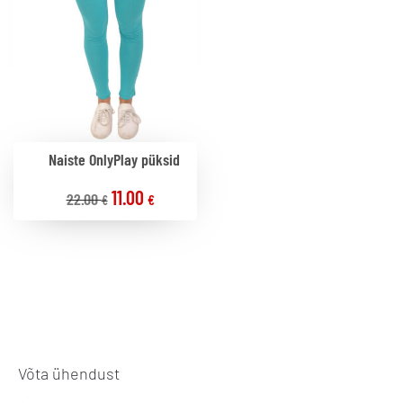
Naiste OnlyPlay püksid
11.00
22.00
€
€
Võta ühendust