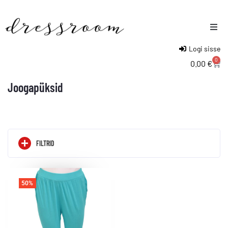
Logi sisse
Naised
0
0.00
€
Mehed
Joogapüksid
Lapsed
FILTRID
50%