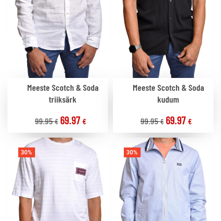
Meeste Scotch & Soda
Meeste Scotch & Soda
triiksärk
kudum
69.97
69.97
99.95
99.95
€
€
€
€
30%
30%