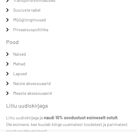
Transpordivõimalused
Suuruste tabel
Müügitingimused
Privaatsuspoliitika
Pood
Naised
Mehed
Lapsed
Naiste aksessuaarid
Meeste aksessuaarid
Liitu uudiskirjaga
Liitu uudiskirjaga ja
naudi 10% soodustust esimeselt ostult
.
Ole esimene, kes kuuleb kõige uuematest toodetest ja parimatest
sooduspakkumistest!