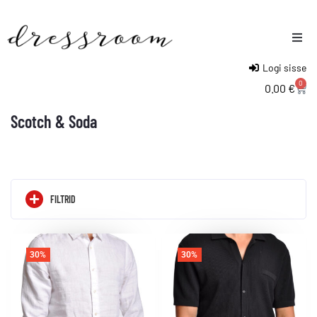
Logi sisse
Naised
0
0.00
€
Mehed
Scotch & Soda
Lapsed
FILTRID
30%
30%