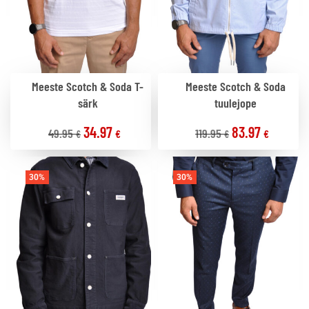
Meeste Scotch & Soda T-
Meeste Scotch & Soda
särk
tuulejope
34.97
83.97
49.95
119.95
€
€
€
€
30%
30%