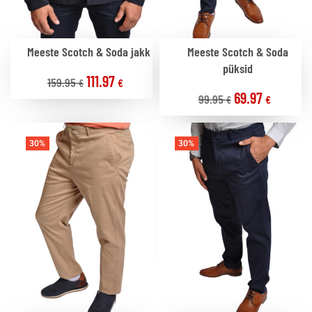
Meeste Scotch & Soda jakk
Meeste Scotch & Soda
püksid
111.97
159.95
€
€
69.97
99.95
€
€
30%
30%