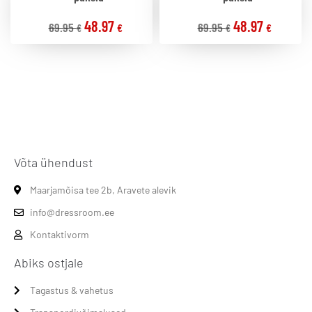
48.97
48.97
69.95
69.95
€
€
€
€
Võta ühendust
Maarjamõisa tee 2b, Aravete alevik
info@dressroom.ee
Kontaktivorm
Abiks ostjale
Tagastus & vahetus