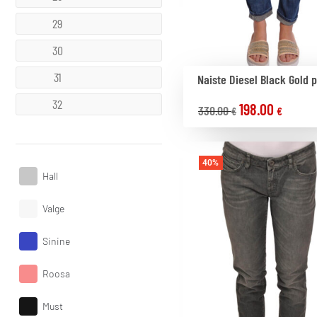
29
30
31
Naiste Diesel Black Gold 
32
198.00
330.00
€
€
40%
Hall
Valge
Sinine
Roosa
Must