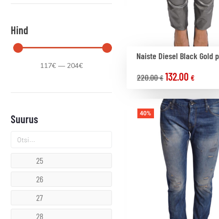
Hind
Naiste Diesel Black Gold 
117
€
—
204
€
132.00
220.00
€
€
40%
Suurus
25
26
27
28