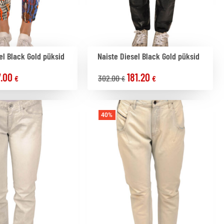
el Black Gold püksid
Naiste Diesel Black Gold püksid
7.00
181.20
302.00
€
€
€
40%