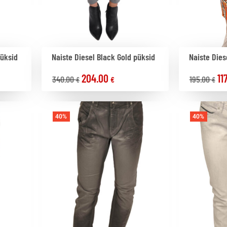
püksid
Naiste Diesel Black Gold püksid
Naiste Dies
204.00
11
340.00
195.00
€
€
€
40%
40%