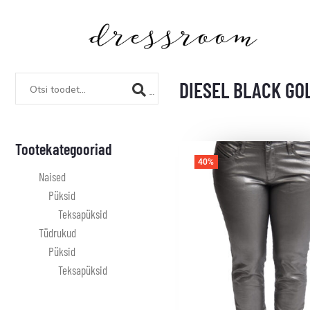
DIESEL BLACK GO
Tootekategooriad
40%
Naised
Püksid
Teksapüksid
Tüdrukud
Püksid
Teksapüksid