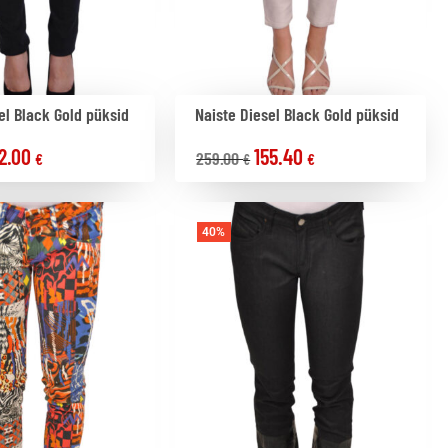
el Black Gold püksid
Naiste Diesel Black Gold püksid
2.00
155.40
259.00
€
€
€
40%