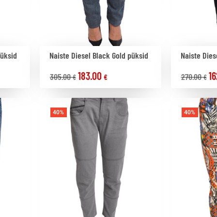
püksid
Naiste Diesel Black Gold püksid
Naiste Dies
183.00
16
305.00
270.00
€
€
€
40%
40%