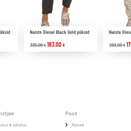
püksid
Naiste Diesel Black Gold püksid
Naiste Dies
183.00
1
305.00
299.00
€
€
€
ostjale
Pood
stus & vahetus
Naised