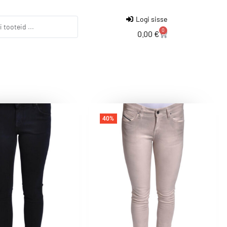
Logi sisse
0
0.00
€
40%