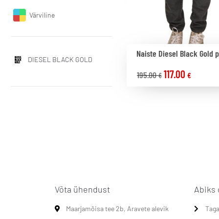
Värviline
Naiste Diesel Black Gold 
DIESEL BLACK GOLD
117.00
195.00
€
€
Võta ühendust
Abiks 
Maarjamõisa tee 2b, Aravete alevik
Taga