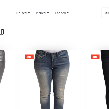
Naised
Mehed
Lapsed
LD
40%
40%